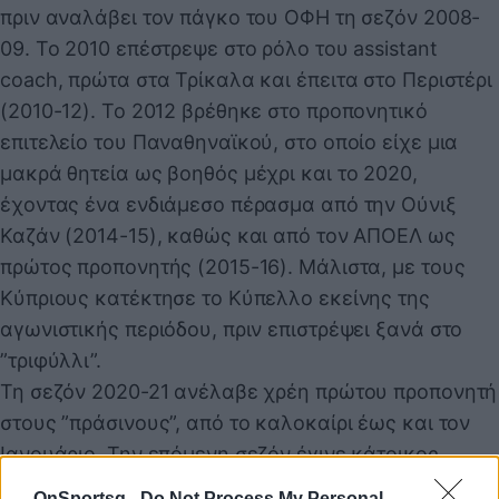
πριν αναλάβει τον πάγκο του ΟΦΗ τη σεζόν 2008-
09. Το 2010 επέστρεψε στο ρόλο του assistant
coach, πρώτα στα Τρίκαλα και έπειτα στο Περιστέρι
(2010-12). Το 2012 βρέθηκε στο προπονητικό
επιτελείο του Παναθηναϊκού, στο οποίο είχε μια
μακρά θητεία ως βοηθός μέχρι και το 2020,
έχοντας ένα ενδιάμεσο πέρασμα από την Ούνιξ
Καζάν (2014-15), καθώς και από τον ΑΠΟΕΛ ως
πρώτος προπονητής (2015-16). Μάλιστα, με τους
Κύπριους κατέκτησε το Κύπελλο εκείνης της
αγωνιστικής περιόδου, πριν επιστρέψει ξανά στο
”τριφύλλι”.
Τη σεζόν 2020-21 ανέλαβε χρέη πρώτου προπονητή
στους ”πράσινους”, από το καλοκαίρι έως και τον
Ιανουάριο. Την επόμενη σεζόν έγινε κάτοικος
Ουγγαρίας για λογαριασμό της Ντέμπρετσεν, για να
OnSportsg -
Do Not Process My Personal