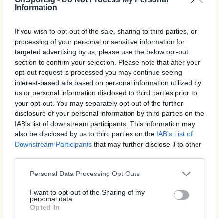
επιστρέψει στο φινάλε της σεζόν 2021-22 στον
Information
Παναθηναϊκό, για τους τελικούς της Basket League.
If you wish to opt-out of the sale, sharing to third parties, or
Τη σεζόν 2022-23 παρέμεινε στο ”τριφύλλι” ως
processing of your personal or sensitive information for
βοηθός, ενώ το 2024-25 έγινε πρώτος προπονητής
targeted advertising by us, please use the below opt-out
στη λιθουανική Νεπτούνας, με την οποία μάλιστα
section to confirm your selection. Please note that after your
opt-out request is processed you may continue seeing
έφτασε μέχρι τον τελικό κυπέλλου, χάνοντας στις
interest-based ads based on personal information utilized by
λεπτομέρειες τον τίτλο. To 2025,ο 49χρονος
us or personal information disclosed to third parties prior to
τεχνικός ανέλαβε τη θέση του ομοσπονδιακού
your opt-out. You may separately opt-out of the further
disclosure of your personal information by third parties on the
τεχνικού στην εθνική ομάδα του Μπαχρέιν, την
IAB’s list of downstream participants. This information may
οποία κατείχε μέχρι την προηγούμενη εβδομάδα
also be disclosed by us to third parties on the
IAB’s List of
Καλωσορίζουμε τον Γιώργο Βόβορα στην
Downstream Participants
that may further disclose it to other
third parties.
μπασκετική οικογένεια του Προμηθέα Πάτρας. Του
ευχόμαστε να έχει υγεία και να πετύχει όλους τους
Personal Data Processing Opt Outs
στόχους του, σε ατομικό και ομαδικό επίπεδο».
I want to opt-out of the Sharing of my
personal data.
Opted In