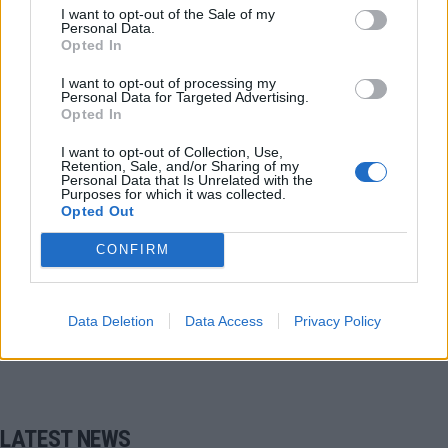
Παιχνίδι από παντού στη Novibet με το
I want to opt-out of the Sale of my
Personal Data.
νέο Mobile App
Opted In
I want to opt-out of processing my
Personal Data for Targeted Advertising.
Opted In
I want to opt-out of Collection, Use,
Retention, Sale, and/or Sharing of my
Personal Data that Is Unrelated with the
Προμηθέας Πατρών
Βόβορας Γιώργος
Purposes for which it was collected.
Opted Out
COMMENTS
CONFIRM
Συνδεθείτε για να σχολιάσετε
Data Deletion
Data Access
Privacy Policy
LATEST NEWS