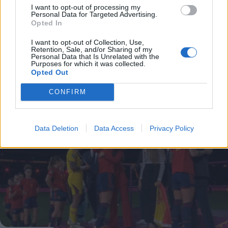
Μυθική κίνηση προέδρου! Έδωσε λεφτά στους
I want to opt-out of processing my
Personal Data for Targeted Advertising.
οπαδούς να πάρουν μπύρες και να γιορτάσουν
Opted In
τη νίκη! (vid)
I want to opt-out of Collection, Use,
Retention, Sale, and/or Sharing of my
Viral έχει γίνει η κίνηση της προέδρου της
Personal Data that Is Unrelated with the
Purposes for which it was collected.
Χάρτμπεργκ, Μπριγκίτ Ανέρλ, να δώσει χρήματα
Opted Out
στους οπαδούς της ομάδας για να πάρουν μπύρες,…
04 Σεπτεμβρίου 2023 06:08
CONFIRM
Data Deletion
Data Access
Privacy Policy