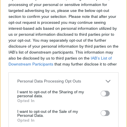
στην κόρη του μετά από εντός έδρας ήττα
processing of your personal or sensitive information for
targeted advertising by us, please use the below opt-out
Ενέδρα θανάτου σε πρόεδρο ομάδες έστησαν δύο
section to confirm your selection. Please note that after your
άνδρες, οι οποίοι άνοιξαν πυρ κατά την επιστροφή
opt-out request is processed you may continue seeing
του στο σπίτι του, συνοδευόμενος από την…
interest-based ads based on personal information utilized by
us or personal information disclosed to third parties prior to
27 Σεπτεμβρίου 2023 08:58
your opt-out. You may separately opt-out of the further
disclosure of your personal information by third parties on the
IAB’s list of downstream participants. This information may
also be disclosed by us to third parties on the
IAB’s List of
Downstream Participants
that may further disclose it to other
third parties.
Personal Data Processing Opt Outs
I want to opt-out of the Sharing of my
personal data.
Opted In
I want to opt-out of the Sale of my
Personal Data.
Opted In