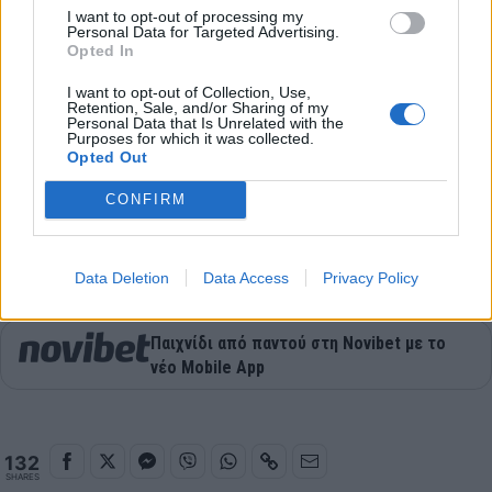
στους οπαδούς.
I want to opt-out of processing my
Personal Data for Targeted Advertising.
Μετά άρχισαν να πετούν μπουκάλια κι άλλα
Opted In
αντικείμενα. Υπήρξε και μια δική μου αντίδραση,
I want to opt-out of Collection, Use,
πήρα ένα ποτήρι και έκανα πως το πέταξα προς την
Retention, Sale, and/or Sharing of my
Personal Data that Is Unrelated with the
κερκίδα, χωρίς όμως να το πετάξω ουσιαστικά.
Purposes for which it was collected.
Opted Out
Το VAR ειδοποίησε ότι πέταξα κάτι και έτσι
αποβλήθηκα. Είναι ψέματα. Η ατμόσφαιρα είναι
CONFIRM
τρελή σε τέτοια ντέρμπι, αλλά το ποδόσφαιρο
υποφέρει».
Data Deletion
Data Access
Privacy Policy
Παιχνίδι από παντού στη Novibet με το
νέο Mobile App
132
SHARES