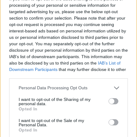
έναν τίτλο, μας έκλεψαν ένα Κύπελλο. Αυτά
processing of your personal or sensitive information for
συμβαίνουν πολύ συχνά και γίνονται πάντα εις
targeted advertising by us, please use the below opt-out
section to confirm your selection. Please note that after your
βάρος του ΠΑΟΚ, γιατί είμαστε από τη
opt-out request is processed you may continue seeing
Θεσσαλονίκη.
interest-based ads based on personal information utilized by
Η Αθήνα έχει δύναμη, ένα σύστημα τριγύρω της και
us or personal information disclosed to third parties prior to
your opt-out. You may separately opt-out of the further
καταφέρνει να μετατρέψει το VAR σε εργαλείο που
disclosure of your personal information by third parties on the
το χρησιμοποιούν ειδικά σε αγώνες που δεν
IAB’s list of downstream participants. This information may
υπάρχουν διαιτητές από το εξωτερικό. Όλες όμως
also be disclosed by us to third parties on the
IAB’s List of
Downstream Participants
that may further disclose it to other
αυτές οι καταστάσεις μάς δυναμώνουν και μας
third parties.
διευκολύνουν να ξεπεράσουμε τις απογοητεύσεις».
Personal Data Processing Opt Outs
Μιλώντας για το πρόσφατο ντέρμπι της Super
League με τον Άρη, πρόσθεσε: «Οι αγώνες στην
I want to opt-out of the Sharing of my
personal data.
Ελλάδα είναι συναισθηματικά φορτισμένοι. Στον
Opted In
Άρη ζουν μόνο για να σταματήσουν τον ΠΑΟΚ. Το
I want to opt-out of the Sale of my
γεγονός ότι προηγήθηκαν με 1-0 και ανατρέψαμε το
Personal Data.
Opted In
αποτέλεσμα προκάλεσε μεγάλη απογοήτευση