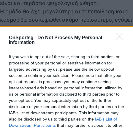
είναι και τεράστια ψυχολογική ώθηση.
Η ομάδα θα έχει μεγαλύτερη αυτοπεποίθηση και ο
κόσμος θα συσπειρωθεί ακόμα περισσότερο, ενόψει
των πλέι οφ και της τελικής ευθείας για τον τίτλο.
Σε διαφορετική περίπτωση, κάθε απώλεια μπορεί να
OnSportsg -
Do Not Process My Personal
Information
είναι ανοιχτή πληγή μέχρι το φινάλε.
Ασφαλώς μετράει και η εικόνα και ο Παναθηναϊκός
If you wish to opt-out of the sale, sharing to third parties, or
θα πρέπει να πιάσει ανάλογη απόδοση με το ματς
processing of your personal or sensitive information for
κόντρα στον Βόλο. Ακόμα κι αν δεν συμβεί αυτό,
targeted advertising by us, please use the below opt-out
section to confirm your selection. Please note that after your
πάντως, εδώ που βρίσκεται σημασία έχει μόνο το
opt-out request is processed you may continue seeing
αποτέλεσμα και οι έξι βαθμοί με Παναιτωλικό,
interest-based ads based on personal information utilized by
Ατρόμητο, είναι το μοναδικό που έχει σφηνωθεί στο
us or personal information disclosed to third parties prior to
your opt-out. You may separately opt-out of the further
μυαλό του Ιβάν Γιοβάνοβιτς και των παικτών του.
disclosure of your personal information by third parties on the
READ MORE
IAB’s list of downstream participants. This information may
also be disclosed by us to third parties on the
IAB’s List of
Παναθηναϊκός: Έγραψε ιστορία ο Ιβάν
Downstream Participants
that may further disclose it to other
Γιοβάνοβιτς – Περήφανη η ΠΑΕ για τον Σέρβο
third parties.