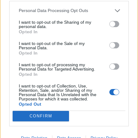
τεχνικό
Personal Data Processing Opt Outs
Γιοβάνοβιτς: «Ικανοποιημένοι απ’ τον βαθμό»
I want to opt-out of the Sharing of my
personal data.
Opted In
I want to opt-out of the Sale of my
Personal Data.
Opted In
Παιχνίδι από παντού στη Novibet με το
νέο Mobile App
I want to opt-out of processing my
Personal Data for Targeted Advertising.
Opted In
I want to opt-out of Collection, Use,
1.1k
Retention, Sale, and/or Sharing of my
SHARES
Personal Data that Is Unrelated with the
Purposes for which it was collected.
Opted Out
Παναθηναϊκός
παναθηναικος-παναιτωλικος
CONFIRM
ατρομητος-παναθηναικος
Data Deletion
Data Access
Privacy Policy