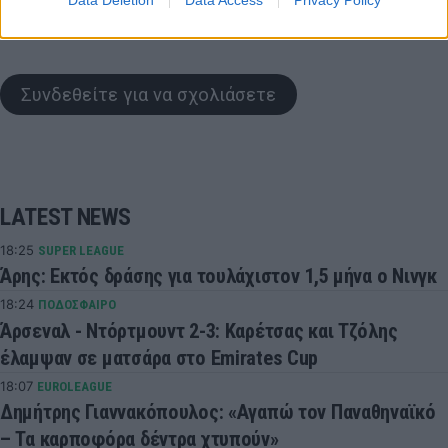
COMMENTS
Συνδεθείτε για να σχολιάσετε
LATEST NEWS
18:25
SUPER LEAGUE
Άρης: Εκτός δράσης για τουλάχιστον 1,5 μήνα ο Νινγκ
18:24
ΠΟΔΟΣΦΑΙΡΟ
Άρσεναλ - Ντόρτμουντ 2-3: Καρέτσας και Τζόλης
έλαμψαν σε ματσάρα στο Emirates Cup
18:07
EUROLEAGUE
Δημήτρης Γιαννακόπουλος: «Αγαπώ τον Παναθηναϊκό
– Τα καρποφόρα δέντρα χτυπούν»