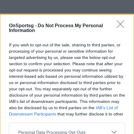
OnSportsg -
Do Not Process My Personal
Information
If you wish to opt-out of the sale, sharing to third parties, or
Παιχνίδι από παντού στη Novibet με το
processing of your personal or sensitive information for
νέο Mobile App
targeted advertising by us, please use the below opt-out
section to confirm your selection. Please note that after your
opt-out request is processed you may continue seeing
interest-based ads based on personal information utilized by
us or personal information disclosed to third parties prior to
your opt-out. You may separately opt-out of the further
disclosure of your personal information by third parties on the
ατρομητοσ-παοκ
Γκολ
Μουνίθ Χουάν
IAB’s list of downstream participants. This information may
also be disclosed by us to third parties on the
IAB’s List of
Downstream Participants
that may further disclose it to other
COMMENTS
third parties.
Personal Data Processing Opt Outs