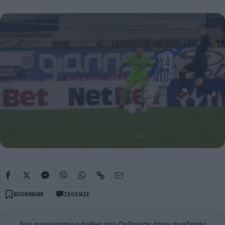
BOOKMARK
ΣΧΟΛΙΑΣΕ
Δες περισσότερα άρθρα του OnSports όταν αναζητάς