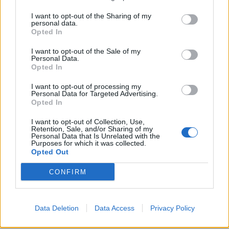
Συνδεθείτε για να σχολιάσετε
I want to opt-out of the Sharing of my
personal data.
Opted In
I want to opt-out of the Sale of my
Personal Data.
LATEST NEWS
Opted In
I want to opt-out of processing my
11:10
ΜΠΑΣΚΕΤ
Personal Data for Targeted Advertising.
«Πάει για το μπαμ με Μπολομπόι η Μάλαγα»
Opted In
10:47
SUPER LEAGUE
I want to opt-out of Collection, Use,
Παρελθόν από την ΑΕΚ ο Αλέξης Δέδες
Retention, Sale, and/or Sharing of my
Personal Data that Is Unrelated with the
10:42
ΠΟΔΟΣΦΑΙΡΟ
Purposes for which it was collected.
Opted Out
Ομάδα στο Περού έβγαλε φανέλα με... 1.000 χορηγούς!
(pic)
CONFIRM
10:31
ΠΟΔΟΣΦΑΙΡΟ
ΑΕΚ: Τρία χρόνια από τη δολοφονία του Μιχάλη
Data Deletion
Data Access
Privacy Policy
Κατσούρη - «Δεν έφυγες ποτέ»
09:59
CHAMPIONS LEAGUE