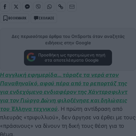
BOOKMARK
ΣΧΟΛΙΑΣΕ
Δες περισσότερα άρθρα του OnSports όταν αναζητάς
ειδήσεις στην Google
Προσθήκη ως προτιμώμενη πηγή
στα αποτελέσματα Google
Η αγγλική εφημερίδα… τάραξε τα νερά στον
Παναθηναϊκό, αφού πέρα από το ρεπορτάζ της
για ενδεχόμενο ενδιαφέρον της Χάντερσφιλντ
για τον Γιώργο Δώνη φιλοξένησε και δηλώσεις
του Έλληνα τεχνικού
. Η πρώτη αντίδραση από
πλευράς «τριφυλλιού», δεν άργησε να έρθει με τους
«πράσινους» να δίνουν τη δική τους θέση για το
θέμα.