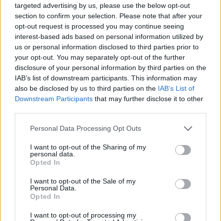
targeted advertising by us, please use the below opt-out
δεν θα άφηνα την ομάδα μου, τον Παναθηναϊκό,
section to confirm your selection. Please note that after your
λίγο πριν την έναρξη του πρωταθλήματος. Πρέπει
opt-out request is processed you may continue seeing
interest-based ads based on personal information utilized by
να μείνουμε αφοσιωμένοι στη δουλειά μας στον
us or personal information disclosed to third parties prior to
Παναθηναϊκό
», είπε χαρακτηριστικά ο Γιώργος
your opt-out. You may separately opt-out of the further
Δώνης.
disclosure of your personal information by third parties on the
IAB’s list of downstream participants. This information may
also be disclosed by us to third parties on the
IAB’s List of
Downstream Participants
that may further disclose it to other
Παιχνίδι από παντού στη Novibet με το
third parties.
νέο Mobile App
Personal Data Processing Opt Outs
I want to opt-out of the Sharing of my
personal data.
Opted In
I want to opt-out of the Sale of my
Personal Data.
Δώνης Γιώργος
Opted In
I want to opt-out of processing my