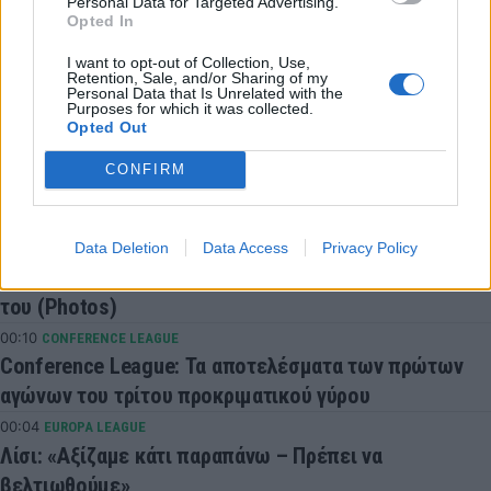
COMMENTS
Personal Data for Targeted Advertising.
Opted In
I want to opt-out of Collection, Use,
Συνδεθείτε για να σχολιάσετε
Retention, Sale, and/or Sharing of my
Personal Data that Is Unrelated with the
Purposes for which it was collected.
Opted Out
CONFIRM
LATEST NEWS
Data Deletion
Data Access
Privacy Policy
00:13
EUROLEAGUE
Ο… σοκαριστικός Γκέρσον Γιαμπουσέλε στις διακοπές
του (Photos)
00:10
CONFERENCE LEAGUE
Conference League: Τα αποτελέσματα των πρώτων
αγώνων του τρίτου προκριματικού γύρου
00:04
EUROPA LEAGUE
Λίσι: «Αξίζαμε κάτι παραπάνω – Πρέπει να
βελτιωθούμε»