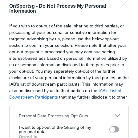
OnSportsg -
Do Not Process My Personal
Παιχνίδι από παντού στη Novibet με το
Information
νέο Mobile App
If you wish to opt-out of the sale, sharing to third parties, or
processing of your personal or sensitive information for
targeted advertising by us, please use the below opt-out
section to confirm your selection. Please note that after your
opt-out request is processed you may continue seeing
interest-based ads based on personal information utilized by
Ίντερ
Μπρόζοβιτς Μαρσέλο
us or personal information disclosed to third parties prior to
your opt-out. You may separately opt-out of the further
disclosure of your personal information by third parties on the
COMMENTS
IAB’s list of downstream participants. This information may
also be disclosed by us to third parties on the
IAB’s List of
Downstream Participants
that may further disclose it to other
Συνδεθείτε για να σχολιάσετε
third parties.
Personal Data Processing Opt Outs
I want to opt-out of the Sharing of my
personal data.
Opted In