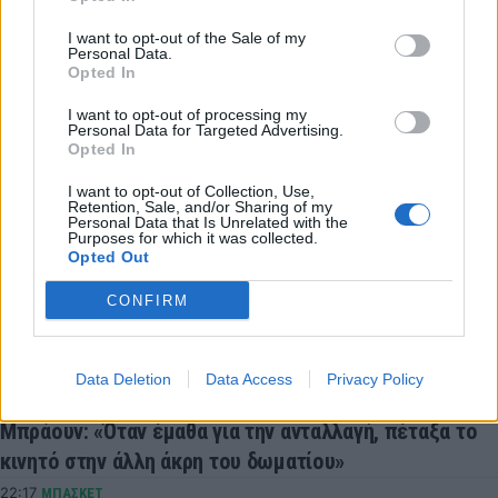
LATEST NEWS
I want to opt-out of the Sale of my
05:03
ΕΠΙΚΑΙΡΟΤΗΤΑ
Personal Data.
Πληρωμές 33,58 εκατ. ευρώ σε 67.746 αγρότες για
Opted In
λιπάσματα – Άρχισε η ενίσχυση του 15%
I want to opt-out of processing my
Personal Data for Targeted Advertising.
02:17
ΠΟΔΟΣΦΑΙΡΟ
Opted In
Αγγλία: Κατηγορείται για επίθεση ο Άιβαν Τόνεϊ
I want to opt-out of Collection, Use,
23:47
GREEK BASKET LEAGUE
Retention, Sale, and/or Sharing of my
Δόξα Λευκάδας: Ενίσχυση με Τζος Σάρμα
Personal Data that Is Unrelated with the
Purposes for which it was collected.
23:21
ΣΠΟΡ
Opted Out
Παγκόσμιο Στίβου Κ20: Πανελλήνιο ρεκόρ για τη
CONFIRM
Δανάη Μπακογιάννη
23:13
SUPER LEAGUE
Παναθηναϊκός: Πιθανές εκπλήξεις στις μεταγραφές!
Data Deletion
Data Access
Privacy Policy
22:38
NBA
Μπράουν: «Όταν έμαθα για την ανταλλαγή, πέταξα το
κινητό στην άλλη άκρη του δωματίου»
22:17
ΜΠΑΣΚΕΤ