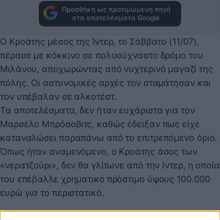
Προσθήκη ως προτιμώμενη πηγή
στα αποτελέσματα Google
Ο Κροάτης μέσος της Ίντερ, το Σάββατο (11/07),
πέρασε με κόκκινο σε πολυσύχναστο δρόμο του
Μιλάνου, αποχωρώντας από νυχτερινό μαγαζί της
πόλης. Οι αστυνομικές αρχές τον σταμάτησαν και
τον υπέβαλαν σε αλκοτέστ.
Τα αποτελέσματα, δεν ήταν ευχάριστα για τον
Μαρσέλο Μπρόσοβιτς, καθώς έδειξαν πως είχε
καταναλώσει παραπάνω από το επιτρεπόμενο όριο.
Όπως ήταν αναμενόμενο, ο Κροάτης άσος των
«νερατζούρι», δεν θα γλίτωνε από την Ιντερ, η οποία
του επέβαλλε χρηματικό πρόστιμο ύψους 100.000
ευρώ για το περιστατικό.