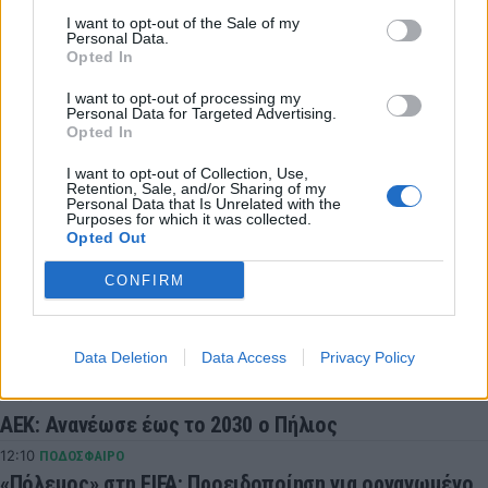
Έκλεισε Ούρε η Σεβίλλη - Στρέφεται σε άλλες λύσεις
I want to opt-out of the Sale of my
ο ΠΑΟΚ
Personal Data.
Opted In
13:05
EUROLEAGUE
Επίσημο: Παίκτης της Μακάμπι Τελ Αβίβ ο Κίτον
I want to opt-out of processing my
Personal Data for Targeted Advertising.
Γουάλας
Opted In
12:51
SUPER LEAGUE
I want to opt-out of Collection, Use,
Ηλιόπουλος σε Πήλιο: «Είμαι αυτός που σε στήριξα
Retention, Sale, and/or Sharing of my
Personal Data that Is Unrelated with the
και σε πίστεψα από την πρώτη στιγμή» (vid)
Purposes for which it was collected.
Opted Out
12:41
EUROLEAGUE
«Μπαμ» από το πουθενά: Στον Ερυθρό Αστέρα ο Νικ
CONFIRM
Βάιλερ-Μπαμπ
12:33
SUPER LEAGUE 2
Data Deletion
Data Access
Privacy Policy
Στην ΑΕΛ ο Άγγελος Τσιγγάρας
12:16
SUPER LEAGUE
ΑΕΚ: Ανανέωσε έως το 2030 ο Πήλιος
12:10
ΠΟΔΟΣΦΑΙΡΟ
«Πόλεμος» στη FIFA: Προειδοποίηση για οργανωμένο