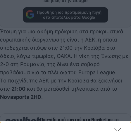
ειδήσεις στην Google
Προσθήκη ως προτιμώμενη πηγή
στα αποτελέσματα Google
Έτοιμη για μια ακόμη πρόκριση στα προκριματικά
ευρωπαϊκής διοργάνωσης είναι η ΑΕΚ, η οποία
υποδέχεται απόψε στις 21:00 την Κραϊόβα στο
άδειο, λόγω τιμωρίας, ΟΑΚΑ. Η νίκη της Ένωσης με
2-0 στη Ρουμανία, της δίνει ένα σοβαρό
προβάδισμα για τα πλέι οφ του Europa League.
Το παιχνίδι της ΑΕΚ με την Κραϊόβα θα ξεκινήσει
στις
21:00
και θα μεταδοθεί τηλεοπτικά από το
Novasports 2HD
.
Παιχνίδι από παντού στη Novibet με το
νέο Mobile App