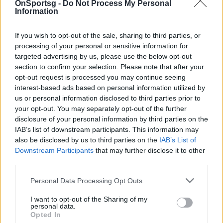
OnSportsg -
Do Not Process My Personal
Information
49
If you wish to opt-out of the sale, sharing to third parties, or
SHARES
processing of your personal or sensitive information for
targeted advertising by us, please use the below opt-out
section to confirm your selection. Please note that after your
Europa League
Novasports
ΑΕΚ-Κραϊόβα
opt-out request is processed you may continue seeing
interest-based ads based on personal information utilized by
us or personal information disclosed to third parties prior to
COMMENTS
your opt-out. You may separately opt-out of the further
disclosure of your personal information by third parties on the
IAB’s list of downstream participants. This information may
Συνδεθείτε για να σχολιάσετε
also be disclosed by us to third parties on the
IAB’s List of
Downstream Participants
that may further disclose it to other
third parties.
Personal Data Processing Opt Outs
LATEST NEWS
I want to opt-out of the Sharing of my
personal data.
Opted In
13:27
SUPER LEAGUE