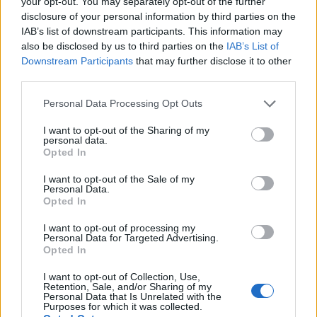
Σε περίπτωση χαμένων ανταποκρίσεων κατά τη
your opt-out. You may separately opt-out of the further
disclosure of your personal information by third parties on the
διάρκεια σιδηροδρομικών ταξιδιών με πολλούς
IAB’s list of downstream participants. This information may
παρόχους, οι επιβάτες που διαθέτουν ενιαίο
also be disclosed by us to third parties on the
IAB’s List of
εισιτήριο θα επωφελούνται από νέα, πλήρη
Downstream Participants
that may further disclose it to other
third parties.
προστασία δικαιωμάτων επιβατών,
συμπεριλαμβανομένης βοήθειας,
Personal Data Processing Opt Outs
επαναδρομολόγησης, επιστροφής χρημάτων και
I want to opt-out of the Sharing of my
αποζημίωσης.
personal data.
Opted In
Η Επιτροπή εισάγει επίσης νέες υποχρεώσεις για τις
πλατφόρμες έκδοσης εισιτηρίων και τους
I want to opt-out of the Sale of my
Personal Data.
μεταφορείς, ώστε να διασφαλίζεται δίκαιη
Opted In
πρόσβαση στην πώληση εισιτηρίων και ουδέτερη
I want to opt-out of processing my
παρουσίαση των ταξιδιωτικών επιλογών.
Personal Data for Targeted Advertising.
Opted In
Τέλος, οι πλατφόρμες θα υποχρεούνται να
I want to opt-out of Collection, Use,
παρουσιάζουν τις προσφορές με ουδέτερο τρόπο,
Retention, Sale, and/or Sharing of my
Personal Data that Is Unrelated with the
συμπεριλαμβανομένης, όπου είναι εφικτό, της
Purposes for which it was collected.