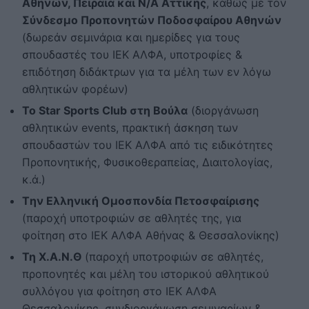
Αθηνών, Πειραιά και Ν/Α Αττικής
, καθώς με τον
Σύνδεσμο Προπονητών Ποδοσφαίρου Αθηνών
(δωρεάν σεμινάρια και ημερίδες για τους
σπουδαστές του ΙΕΚ ΑΛΦΑ, υποτροφίες &
επιδότηση διδάκτρων για τα μέλη των εν λόγω
αθλητικών φορέων)
Το Star Sports Club στη Βούλα
(διοργάνωση
αθλητικών events, πρακτική άσκηση των
σπουδαστών του ΙΕΚ ΑΛΦΑ από τις ειδικότητες
Προπονητικής, Φυσικοθεραπείας, Διαιτολογίας,
κ.ά.)
Tην Ελληνική Ομοσπονδία Πετοσφαίρισης
(παροχή υποτροφιών σε αθλητές της, για
φοίτηση στο ΙΕΚ ΑΛΦΑ Αθήνας & Θεσσαλονίκης)
Τη Χ.Α.Ν.Θ
(παροχή υποτροφιών σε αθλητές,
προπονητές και μέλη του ιστορικού αθλητικού
συλλόγου για φοίτηση στο ΙΕΚ ΑΛΦΑ
Θεσσαλονίκης, συνδιοργάνωση σεμιναρίων &