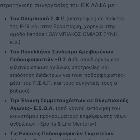
στρατηγικές συνεργασίες του ΙΕΚ ΑΛΦΑ με:
Τον Ολυμπιακό Σ.Φ.Π
(υποτροφίες σε παίκτες
της Κ-19 και στον Ερασιτέχνη, χορηγία στην
ομάδα handball ΟΛΥΜΠΙΑΚΟΣ-ΟΜΙΛΟΣ ΞΥΝΗ,
κ.ά.)
Τον Πανελλήνιο Σύνδεσμο Αμειβομένων
Ποδοσφαιριστών -Π.Σ.Α.Π.
(συνδιοργάνωση
φιλανθρωπικών αγώνων, υποτροφίες και
επιδότηση διδάκτρων για τους ποδοσφαιριστές-
μέλη του Π.Σ.Α.Π. και τους συγγενείς τους α’
βαθμού)
Την Ένωση Συμμετασχόντων σε Ολυμπιακούς
Αγώνες- Ε.Σ.Ο.Α.
(από κοινού εκπόνηση του
καινοτόμου προγράμματους επιμόρφωσης νέων
ανθρώπων «Sports & Life Mentors»)
Τις Ενώσεις Ποδοσφαιρικών Σωματείων