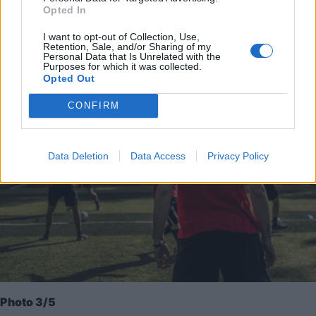
Σπουδές Προπονητικής στο ΙΕΚ ΑΛΦΑ, γιατί…
Opted In
ΓΕΝΝΗΘΗΚΕΣ για να πετύχεις!
I want to opt-out of Collection, Use,
Retention, Sale, and/or Sharing of my
Personal Data that Is Unrelated with the
Purposes for which it was collected.
Opted Out
CONFIRM
Data Deletion
Data Access
Privacy Policy
Photo 3/5