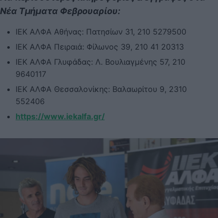
Νέα Τμήματα Φεβρουαρίου:
ΙΕΚ ΑΛΦΑ Αθήνας: Πατησίων 31, 210 5279500
ΙΕΚ ΑΛΦΑ Πειραιά: Φίλωνος 39, 210 41 20313
ΙΕΚ ΑΛΦΑ Γλυφάδας: Λ. Βουλιαγμένης 57, 210
9640117
ΙΕΚ ΑΛΦΑ Θεσσαλονίκης: Βαλαωρίτου 9, 2310
552406
https://www.iekalfa.gr/