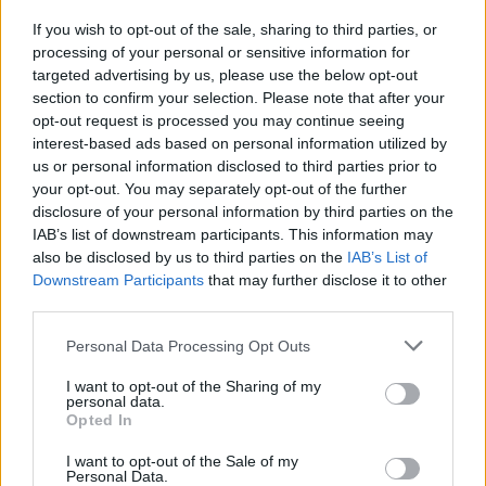
εμψυχωτικά και συνδεδεμένα με στιγμές του
If you wish to opt-out of the sale, sharing to third parties, or
καλοκαιριού που όλοι αγαπάμε.»
processing of your personal or sensitive information for
Αυτό που κάνει τη καμπάνια ξεχωριστή είναι το
targeted advertising by us, please use the below opt-out
section to confirm your selection. Please note that after your
γεγονός ότι είναι η πρώτη φορά που το brand
opt-out request is processed you may continue seeing
επικοινωνεί τόσο άμεσα και προσωπικά με τους
interest-based ads based on personal information utilized by
καταναλωτές μέσω της συσκευασίας του. Τα
us or personal information disclosed to third parties prior to
your opt-out. You may separately opt-out of the further
περισσότερα από 60 διαφορετικά μηνύματα
disclosure of your personal information by third parties on the
ενθαρρύνουν την ανακάλυψη, τη συλλογή και το
IAB’s list of downstream participants. This information may
μοίρασμα, δημιουργώντας παράλληλα μια πιο
also be disclosed by us to third parties on the
IAB’s List of
Downstream Participants
that may further disclose it to other
θετική, αυθεντική και εμπνευσμένη εικόνα γύρω
third parties.
από το brand. Έτσι, από μια απλή συσκευασία
μετατρέπεται σε ένα “mini message board”, έναν
Personal Data Processing Opt Outs
δημιουργικό τρόπο που οι καταναλωτές μπορούν να
I want to opt-out of the Sharing of my
personal data.
δημιουργούν τις δικές τους ιστορίες.
Opted In
Οι ειδικές συσκευασίες που πλαισιώνουν τη
I want to opt-out of the Sale of my
καμπάνια, θα είναι διαθέσιμες αποκλειστικά στα
Personal Data.