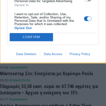
Personal Data for Targeted Advertising.
Opted In
I want to opt-out of Collection, Use,
COMMENTS
Retention, Sale, and/or Sharing of my
Personal Data that Is Unrelated with the
Purposes for which it was collected.
Opted Out
Συνδεθείτε για να σχολιάσετε
CONFIRM
Data Deletion
Data Access
Privacy Policy
LATEST NEWS
07:40
ΠΟΔΟΣΦΑΙΡΟ
Μάντσεστερ Σίτι: Ενισχύεται με Χερόνιμο Ρούλι
05:03
ΕΠΙΚΑΙΡΟΤΗΤΑ
Πληρωμές 33,58 εκατ. ευρώ σε 67.746 αγρότες για
λιπάσματα – Άρχισε η ενίσχυση του 15%
02:17
ΠΟΔΟΣΦΑΙΡΟ
Αγγλία: Κατηγορείται για επίθεση ο Άιβαν Τόνεϊ