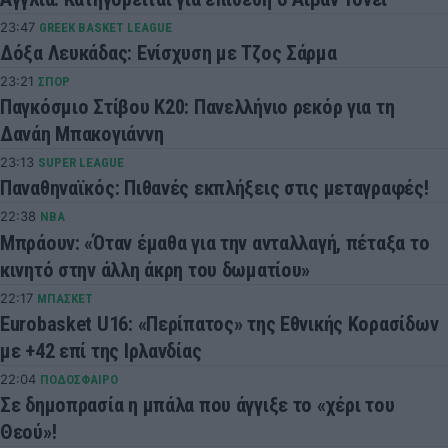
23:47
GREEK BASKET LEAGUE
Δόξα Λευκάδας: Ενίσχυση με Τζος Σάρμα
23:21
ΣΠΟΡ
Παγκόσμιο Στίβου Κ20: Πανελλήνιο ρεκόρ για τη
Δανάη Μπακογιάννη
23:13
SUPER LEAGUE
Παναθηναϊκός: Πιθανές εκπλήξεις στις μεταγραφές!
22:38
NBA
Μπράουν: «Όταν έμαθα για την ανταλλαγή, πέταξα το
κινητό στην άλλη άκρη του δωματίου»
22:17
ΜΠΑΣΚΕΤ
Eurobasket U16: «Περίπατος» της Εθνικής Κορασίδων
με +42 επί της Ιρλανδίας
22:04
ΠΟΔΟΣΦΑΙΡΟ
Σε δημοπρασία η μπάλα που άγγιξε το «χέρι του
Θεού»!