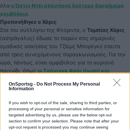
όλα
ο Όστιν Ντέι απέσπασε δεύτερο δεκαήμερο
συμβόλαιο
.
Προπονήθηκε ο Χάρις
Στα του συλλόγου της Φλόριντα, ο
Τομπίας Χάρις
(αστράγαλος) έδωσε το παρών στις σημερινές
ομαδικές ασκήσεις του Τζέιμς Μπορέγκο έπειτα
από τρεις συνεχόμενους παραγκωνισμούς. Για την
ώρα, πάντως, είναι αμφίβολος για το αυριανό
παιχνίδι, όπως
οι Τσάνινγκ Φράι (ίωση) και
Ντεγουέιν Ντέντμον (αστράγαλος)
, ενώ οι Εβάν
OnSportsg -
Do Not Process My Personal
Φουρνιέ (ισχίο) και Ντέβιν Μαρμπλ (μάτι) δεν
Information
υπολογίζονται από τον
Μπορέγκο
.
If you wish to opt-out of the sale, sharing to third parties, or
processing of your personal or sensitive information for
targeted advertising by us, please use the below opt-out
Παιχνίδι από παντού στη Novibet με το
section to confirm your selection. Please note that after your
νέο Mobile App
opt-out request is processed you may continue seeing