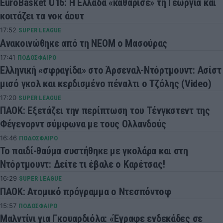
EuroBasket U16: Η Ελλάδα «καθάρισε» τη Γεωργία και
κοιτάζει τα νοκ άουτ
17:52
SUPER LEAGUE
Ανακοινώθηκε από τη ΝΕΟΜ ο Μασούρας
17:41
ΠΟΔΟΣΦΑΙΡΟ
Ελληνική «σφραγίδα» στο Άρσεναλ-Ντόρτμουντ: Ασίστ
μισό γκολ και κερδισμένο πέναλτι ο Τζόλης (Video)
17:20
SUPER LEAGUE
ΠΑΟΚ: Εξετάζει την περίπτωση του Τένγκστεντ της
Φέγενορντ σύμφωνα με τους Ολλανδούς
16:46
ΠΟΔΟΣΦΑΙΡΟ
Το παιδί-θαύμα συστήθηκε με γκολάρα και στη
Ντόρτμουντ: Δείτε τι έβαλε ο Καρέτσας!
16:29
SUPER LEAGUE
ΠΑΟΚ: Ατομικό πρόγραμμα ο Ντεσπόντοφ
15:57
ΠΟΔΟΣΦΑΙΡΟ
Μαλντίνι για Γκουαρδιόλα: «Έγραφε ενδεκάδες σε