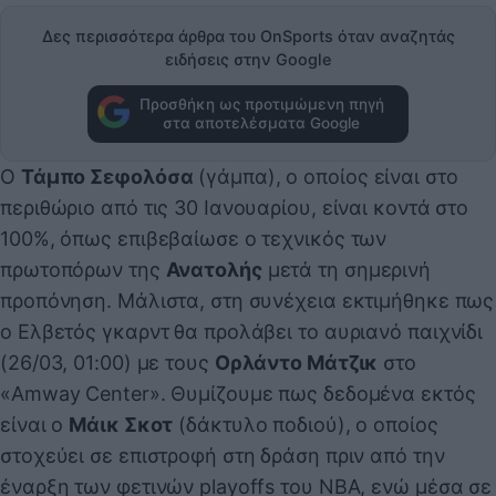
Δες περισσότερα άρθρα του OnSports όταν αναζητάς
ειδήσεις στην Google
Προσθήκη ως προτιμώμενη πηγή
στα αποτελέσματα Google
Ο
Τάμπο Σεφολόσα
(γάμπα), ο οποίος είναι στο
περιθώριο από τις 30 Ιανουαρίου, είναι κοντά στο
100%, όπως επιβεβαίωσε ο τεχνικός των
πρωτοπόρων της
Ανατολής
μετά τη σημερινή
προπόνηση. Μάλιστα, στη συνέχεια εκτιμήθηκε πως
ο Ελβετός γκαρντ θα προλάβει το αυριανό παιχνίδι
(26/03, 01:00) με τους
Ορλάντο Μάτζικ
στο
«Amway Center». Θυμίζουμε πως δεδομένα εκτός
είναι ο
Μάικ Σκοτ
(δάκτυλο ποδιού), ο οποίος
στοχεύει σε επιστροφή στη δράση πριν από την
έναρξη των φετινών playoffs του NBA, ενώ μέσα σε