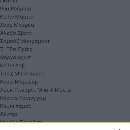
Γκαρντ
Ρίκι Ρούμπιο
Κέβιν Μάρτιν
Χοσέ Μπαρέα
Αλεξέι Σβεντ
Σαμπάζ Μουχάμαντ
Έι Τζέι Πράις
Φόργουορντ
Κέβιν Λοβ
Τσέιζ Μπάντινκερ
Κόρεϊ Μπρούερ
Λουκ Ρίτσαρντ Μπα Α Μούτε
Ντάντε Κάνινγχαμ
Ρόμπι Χάμελ
Σέντερ
Νίκολα Πέκοβιτς