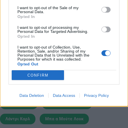
Ντάρελ Άρθουρ
Σέντερ
I want to opt-out of the Sale of my
Personal Data.
Τζαβέιλ Μακ Γκι
Opted In
Τιμοφέι Μοζγκόφ
I want to opt-out of processing my
Personal Data for Targeted Advertising.
Άντονι Ράντολφ
Opted In
I want to opt-out of Collection, Use,
Retention, Sale, and/or Sharing of my
Παιχνίδι από παντού στη Novibet με το
Personal Data that Is Unrelated with the
Purposes for which it was collected.
νέο Mobile App
Opted Out
CONFIRM
Data Deletion
Data Access
Privacy Policy
Τουριάφ Ρόνι
Μπάντινγκερ Τσέιζ
Λάντρι Καρλ
Μπα α Μούτε Λουκ