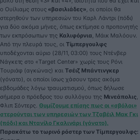
ρόλο στη θέση «3» και «4», ιδιότητα που θα έχει και
ο Ουίλιαμς στους
«βασιλιάδες»
, οι οποίοι θα
στερηθούν των υπηρεσιών του Καρλ Λάντρι (πόδι)
για δύο ακόμα μήνες, όπως εκτίμησε ο προπονητής
των εκπρόσωπων της
Καλιφόρνια
, Μάικ Μαλόουν.
Από την πλευρά τους, οι
Τίμπεργουλφς
υποδέχονται αύριο (28/11, 03:00) τους Ντένβερ
Νάγκετς στο «Target Center» χωρίς τους Ρόνι
Τουριάφ (αγκώνας) και
Τσέιζ Μπάντινγκερ
(γόνατο), οι οποίοι ίσως χάσουν τρεις ακόμα
εβδομάδες λόγω τραυματισμού, όπως δήλωσε
σήμερα ο πρόεδρος του συλλόγου της
Μινεάπολις
,
Φλιπ Σόντερς.
Θυμίζουμε επίσης πως οι «σβόλοι»
στερούνται των υπηρεσιών των Τζαβέιλ Μακ Γκι
(πόδι) και Ντανίλο Γκαλινάρι (γόνατο).
Παρακάτω το τωρινό ρόστερ των Τίμπεργουλφς: