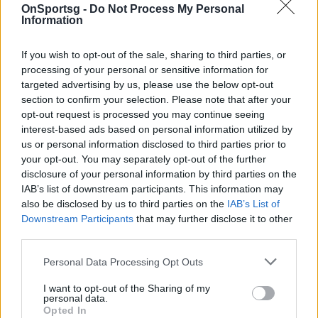
Ρόνι Τουριάφ
OnSportsg -
Do Not Process My Personal
Γκόρτζι Ντιένγκ
Information
Και το τωρινό ρόστερ των Νάγκετς:
If you wish to opt-out of the sale, sharing to third parties, or
Γκαρντ
processing of your personal or sensitive information for
Τάι Λόουσον
targeted advertising by us, please use the below opt-out
Ράντι Φόι
section to confirm your selection. Please note that after your
opt-out request is processed you may continue seeing
Νέιτ Ρόμπινσον
interest-based ads based on personal information utilized by
Εβάν Φουρνιέ
us or personal information disclosed to third parties prior to
Αντρέ Μίλερ
your opt-out. You may separately opt-out of the further
disclosure of your personal information by third parties on the
Φόργουορντ
IAB’s list of downstream participants. This information may
Κένεθ Φαρίντ
also be disclosed by us to third parties on the
IAB’s List of
Ντανίλο Γκαλινάρι
Downstream Participants
that may further disclose it to other
third parties.
Τζέι Τζέι Χίκσον
Ουίλσον Τσάντλερ
Personal Data Processing Opt Outs
Τζόρνταν Χάμιλτον
I want to opt-out of the Sharing of my
Κουίνσι Μίλερ
personal data.
Opted In