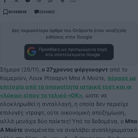
BOOKMARK
ΣΧΟΛΙΑΣΕ
Δες περισσότερα άρθρα του OnSports όταν αναζητάς
ειδήσεις στην Google
Προσθήκη ως προτιμώμενη πηγή
στα αποτελέσματα Google
Σήμερα (26/11),
ο 27χρονος φόργουορντ
από το
Καμερούν, Λουκ Ρίτσαρντ Μπα Α Μούτε,
πέρασε με
επιτυχία από τα απαραίτητα ιατρικά τεστ και οι
«λύκοι» είπαν το τελικό «OK»
, ώστε να
ολοκληρωθεί η ανταλλαγή, η οποία δεν περιείχε
επιλογές ντραφτ, ούτε οικονομική αποζημίωση,
αλλά μονάχα δύο παίκτες! Υπό τα δεδομένα, ο
Μπα
Α Μούτε
αναμένεται να αναλάβει αναπληρωματικό