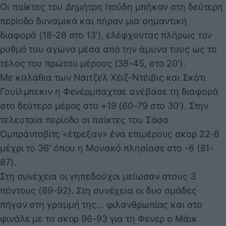
Οι παίκτες του Δημήτρη Ιτούδη μπήκαν στη δεύτερη
περίοδο δυναμικά και πήραν μια σημαντική
διαφορά (18-28 στο 13'), ελέφχοντας πλήρως τον
ρυθμό του αγώνα μέσα από την άμυνα τους ως το
τέλος του πρώτου μέρους (38-45, στο 20').
Με καλάθια των Νάιτζελ Χέιζ-Ντέιβις και Σκότι
Γουίλμπεκιν η Φενέρμπαχτσε ανέβασε τη διαφορά
στο δεύτερο μέρος στο +19 (60-79 στο 30'). Στην
τελευταία περίοδο οι παίκτες του Σάσα
Ομπράντοβιτς «έτρεξαν» ένα επιμέρους σκορ 22-8
μέχρι το 36' όπου η Μονακό πλησίασε στο -6 (81-
87).
Στη συνέχεια οι γηπεδούχοι μείωσαν στους 3
πόντους (89-92). Στη συνέχεια οι δυο ομάδες
πήγαν στη γραμμή της... φιλανθρωπίας και στο
φινάλε με το σκορ 96-93 για τη Φενέρ ο Μάικ