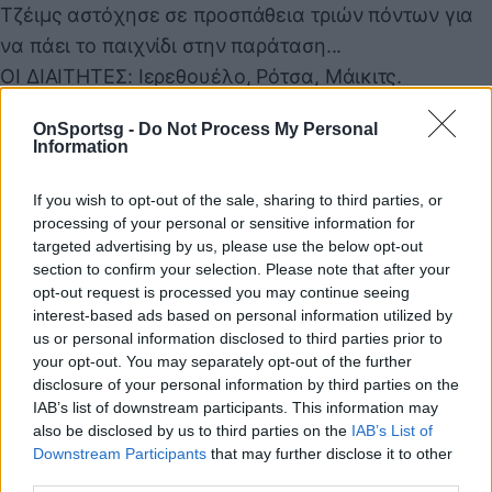
Τζέιμς αστόχησε σε προσπάθεια τριών πόντων για
να πάει το παιχνίδι στην παράταση...
ΟΙ ΔΙΑΙΤΗΤΕΣ: Ιερεθουέλο, Ρότσα, Μάικιτς.
ΤΑ ΔΕΚΑΛΕΠΤΑ: 18-21, 38-45, 60-79, 93-96.
OnSportsg -
Do Not Process My Personal
ΜΟΝΑΚΟ (Ομπράντοβιτς):Οκομπό 12 (2/4 τρίποντα,
Information
4 ριμπάουντ, 5 ασίστ), Μπράουν 8 , Λόιντ 18 (4/7
τρίποντα, 5 ριμπάουντ), Μπλόσομγκεϊμ 3 (1), Ντιάλο
If you wish to opt-out of the sale, sharing to third parties, or
processing of your personal or sensitive information for
16 (4/6 δίποντα, 1/1 τρίποντο, 5/7 βολές, 5
targeted advertising by us, please use the below opt-out
ριμπάουντ) , Μοερμάν , Μοτιεγιούνας 11 (3/4
section to confirm your selection. Please note that after your
δίποντα, 1/1 τρίποντο, 2/2 βολές, 3 ριμπάουντ, 3
opt-out request is processed you may continue seeing
interest-based ads based on personal information utilized by
ασίστ, 1 κλέψιμο, 3 λάθη), Στράζελ, Χολ 8 (8
us or personal information disclosed to third parties prior to
ριμπάουντ), Τζέιμς 17 (1/5 δίποντα, 3/9 τρίποντα, 6/9
your opt-out. You may separately opt-out of the further
βολές, 3 ριμπάουντ, 5 ασίστ, 2 κλεψίματα).
disclosure of your personal information by third parties on the
IAB’s list of downstream participants. This information may
ΦΕΝΕΡΜΠΑΧΤΣΕ (Ιτούδης): Μότλεϊ 8 (4 ριμπάουντ,
also be disclosed by us to third parties on the
IAB’s List of
3 ασίστ), Μπιρσέν 6 (2/2 τρίποντα), Γουίλμπεκιν 13
Downstream Participants
that may further disclose it to other
(1/3 δίποντα, 3/8 τρίποντα, 2/2 βολές, 7 ασίστ, 2
third parties.