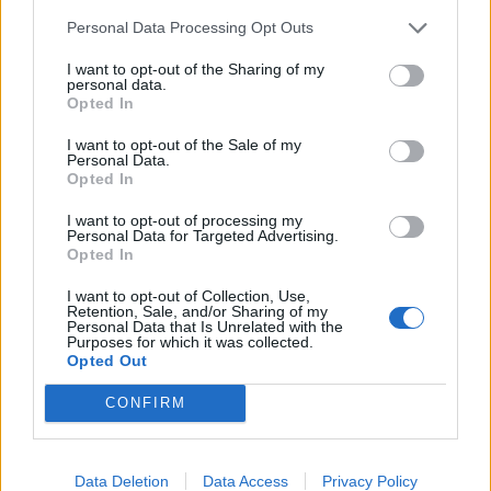
κλεψίματα) , Έντουαρντς 12 (2), Χέιζ-Ντέιβις 21 (3/8
Personal Data Processing Opt Outs
δίποντα, 4/5 τρίποντα, 3/3 βολές, 5 ριμπάουντ),
I want to opt-out of the Sharing of my
Τζεκίρι 4 (6 ριμπάουντ) , Γκούντουριτς 11 (1),
personal data.
Opted In
Μπούκερ 6 (5 ριμπάουντ, 3 ασίστ), Καλάθης 15 (6/7
δίποντα, 1/3 τρίποντα, 3 ριμπάουντ, 7 ασίστ, 2
I want to opt-out of the Sale of my
Personal Data.
κλεψίματα, 2 λάθη).
Opted In
MVP MVP MVP! ?
I want to opt-out of processing my
Personal Data for Targeted Advertising.
?
@Nick_Calathes15
#YellowLegacy
#EuroLeague
Opted In
pic.twitter.com/LX5SmeCtqB
I want to opt-out of Collection, Use,
— Fenerbahçe Beko (@FBBasketbol)
November 22, 2022
Retention, Sale, and/or Sharing of my
Personal Data that Is Unrelated with the
?
@DevinBooker31
! ?
#YellowLegacy
#EuroLeague
Purposes for which it was collected.
Opted Out
pic.twitter.com/U9p2NcNhTb
CONFIRM
— Fenerbahçe Beko (@FBBasketbol)
November 22, 2022
Data Deletion
Data Access
Privacy Policy
Παιχνίδι από παντού στη Novibet με το