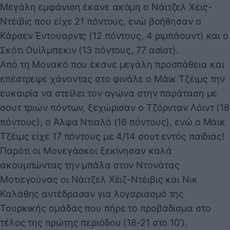
Μεγάλη εμφάνιση έκανε ακόμη ο Νάιτζελ Χέις-
Ντέιβις που είχε 21 πόντους, ενώ βοήθησαν ο
Κάρσεν Έντουαρντς (12 πόντους, 4 ριμπάουντ) και ο
Σκότι Ουίλμπεκιν (13 πόντους, 77 ασίστ).
Από τη Μονακό που έκανε μεγάλη προσπάθεια και
επέστρεψε χάνοντας στο φινάλε ο Μάικ Τζέιμς την
ευκαιρία να στείλει τον αγώνα στην παράταση με
σουτ τριών πόντων, ξεχώρισαν ο Τζόρνταν Λόιντ (18
πόντους), ο Άλφα Ντιαλό (16 πόντους), ενώ ο Μάικ
Τζέιμς είχε 17 πόντους με 4/14 σουτ εντός παιδιάς!
Παρότι οι Μονεγάσκοι ξεκίνησαν καλά
ακουμπώντας την μπάλα στον Ντονάτας
Μοτιεγούνας οι Νάιτζελ Χέιζ-Ντέιβις και Νικ
Καλάθης αντέδρασαν για λογαριασμό της
Τουρκικής ομάδας που πήρε το προβάδισμα στο
τέλος της πρώτης περιόδου (18-21 στο 10’).