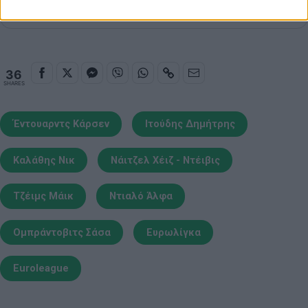
νέο Mobile App
36
SHARES
Έντουαρντς Κάρσεν
Ιτούδης Δημήτρης
Καλάθης Νικ
Νάιτζελ Χέιζ - Ντέιβις
Τζέιμς Μάικ
Ντιαλό Άλφα
Ομπράντοβιτς Σάσα
Ευρωλίγκα
Euroleague