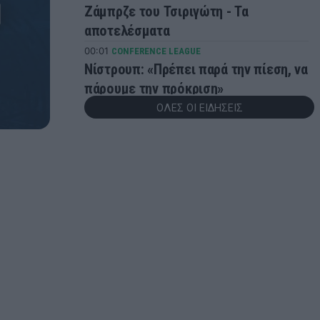
Ζάμπρζε του Τσιριγώτη - Τα
αποτελέσματα
00:01
CONFERENCE LEAGUE
Νίστρουπ: «Πρέπει παρά την πίεση, να
πάρουμε την πρόκριση»
ΟΛΕΣ ΟΙ ΕΙΔΗΣΕΙΣ
23:56
CHAMPIONS LEAGUE
Champions League: Βήμα πρόκρισης
για Άαρχους και Φενέρμπαχτσε - Τα
αποτελέσματα της βραδιάς
23:51
CONFERENCE LEAGUE
Γιάγκουσιτς: «Πρέπει να
βελτιωθούμε, έχουμε πέντε μέρες
μπροστά μας»
23:49
CONFERENCE LEAGUE
Conference League: «Διπλό»
πρόκρισης για τον Απόλλων Λεμεσού