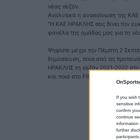
νέας σεζόν.
Αναλυτικά η ανακοίνωση της ΚΑΕ
"Η ΚΑΕ ΗΡΑΚΛΗΣ σας δίνει την ευκαι
φανέλα της ομάδας μας για τη νέα
Ψηφίστε μέχρι την Πέμπτη 2 Σεπτε
δημοσίευση, ποια από τις προτεινο
ΗΡΑΚΛΗΣ τη σεζόν 2021-2022 στη 
και ποια στο FIBA Europe Cup."
OnSports
If you wish 
sensitive in
confirm you
continue se
information 
further disc
participants