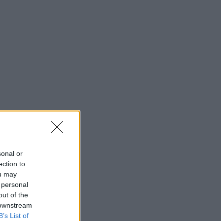
23:43
CONFERENCE LEAGUE
Παναθηναϊκός – ΤΣΣΚΑ 1948: Δείτε τα
highlights της ισοπαλίας των
«πράσινων»
23:23
CONFERENCE LEAGUE
Παναθηναϊκός: Η μέρα και η ώρα της
ρεβάνς με την ΤΣΣΚΑ 1948
23:23
CONFERENCE LEAGUE
Παναθηναϊκός – ΤΣΣΚΑ 1948 1-1:
«Βραχυκύκλωσε» και τώρα όλα για
όλα στη Βουλγαρία
23:14
NBA
sonal or
Απόφαση-έκπληξη από NBAer με 12
ection to
πόντους μέσο όρο - Στην Αυστραλία ο
ou may
 personal
Κόουλ Άντονι
out of the
 downstream
B’s List of