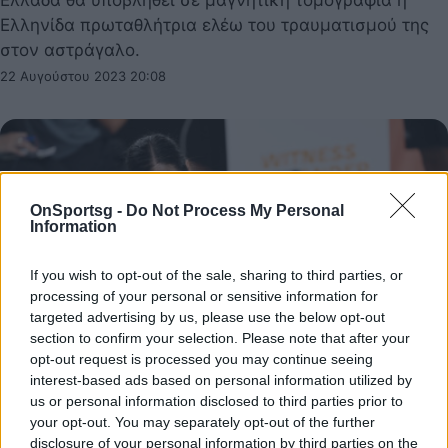
Ελληνίδα πρωταθλήτρια ελέω του τραυματισμού της
στον αστράγαλο.
22 Αυγούστου 2023 20:08
OnSportsg -
Do Not Process My Personal
Information
If you wish to opt-out of the sale, sharing to third parties, or
processing of your personal or sensitive information for
targeted advertising by us, please use the below opt-out
section to confirm your selection. Please note that after your
opt-out request is processed you may continue seeing
interest-based ads based on personal information utilized by
us or personal information disclosed to third parties prior to
Κατερίνα Στεφανίδη: «Λιποθύμησα μετά τον
your opt-out. You may separately opt-out of the further
disclosure of your personal information by third parties on the