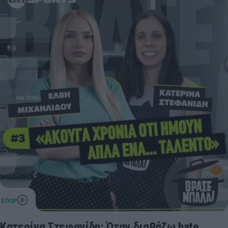
Κατερίνα Στεφανίδη: Όταν διαβάζω hate