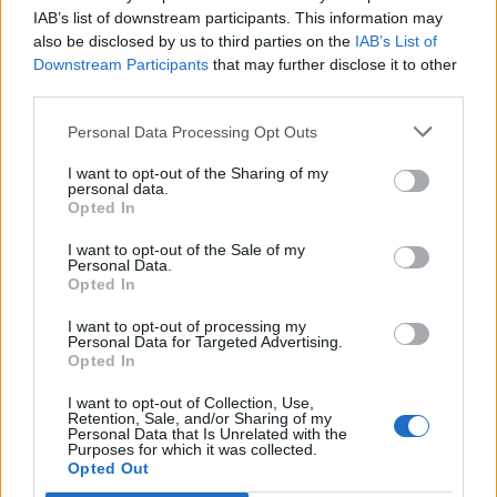
τραυματισμό και με πήραν με φορείο» (vid)
IAB’s list of downstream participants. This information may
Κατερίνα Στεφανίδη: Για την απόφασή της να
also be disclosed by us to third parties on the
IAB’s List of
αγωνιστεί στον προκριματικό του επί κοντώ μίλησε η
Downstream Participants
that may further disclose it to other
Ελληνίδα πρωταθλήτρια μετά τον τραυματισμό της
third parties.
στον…
Personal Data Processing Opt Outs
22 Αυγούστου 2023 03:05
I want to opt-out of the Sharing of my
personal data.
Opted In
I want to opt-out of the Sale of my
Personal Data.
Opted In
I want to opt-out of processing my
Personal Data for Targeted Advertising.
Opted In
I want to opt-out of Collection, Use,
Retention, Sale, and/or Sharing of my
Personal Data that Is Unrelated with the
Purposes for which it was collected.
Opted Out