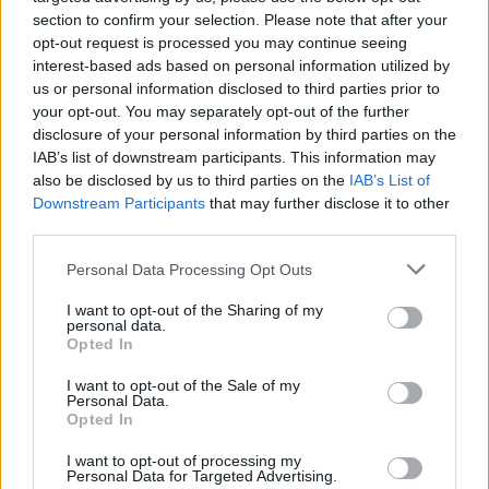
section to confirm your selection. Please note that after your
opt-out request is processed you may continue seeing
interest-based ads based on personal information utilized by
us or personal information disclosed to third parties prior to
your opt-out. You may separately opt-out of the further
disclosure of your personal information by third parties on the
IAB’s list of downstream participants. This information may
also be disclosed by us to third parties on the
IAB’s List of
Davis Cup: Ο εκπληκτικός Θάνος λύγισε τον
Downstream Participants
that may further disclose it to other
third parties.
Αντράντε και πλησιάζει την πρόκριση η
Ελλάδα! (vids+pics)
Personal Data Processing Opt Outs
Davis Cup: Ο τρομερός Αριστοτέλης Θάνος νίκησε 2-0
I want to opt-out of the Sharing of my
τον Αντράντε, η Ελλάδα έκανε το 2-0 κόντρα στον
personal data.
Opted In
Ισημερινό και πλησιάζει στην πρόκριση.
04 Φεβρουαρίου 2023 15:26
I want to opt-out of the Sale of my
Personal Data.
Opted In
I want to opt-out of processing my
Personal Data for Targeted Advertising.