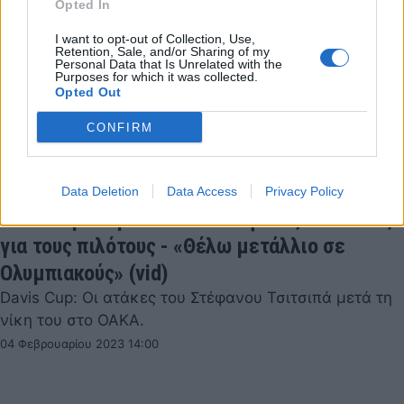
Opted In
I want to opt-out of Collection, Use,
Retention, Sale, and/or Sharing of my
Personal Data that Is Unrelated with the
Purposes for which it was collected.
Opted Out
CONFIRM
Data Deletion
Data Access
Privacy Policy
Davis Cup: Συγκλόνισε ο Στέφανος Τσιτσιπάς
για τους πιλότους - «Θέλω μετάλλιο σε
Ολυμπιακούς» (vid)
Davis Cup: Οι ατάκες του Στέφανου Τσιτσιπά μετά τη
νίκη του στο ΟΑΚΑ.
04 Φεβρουαρίου 2023 14:00