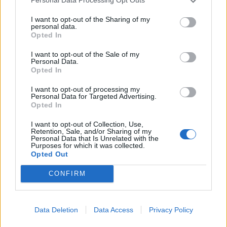
Personal Data Processing Opt Outs
I want to opt-out of the Sharing of my
personal data.
Opted In
I want to opt-out of the Sale of my
Personal Data.
Παναθηναϊκός: Ο προπονητής και οι παίκτες
Opted In
μιλούν στον ΟΠΑΠ για τον ημιτελικό με
I want to opt-out of processing my
Ολυμπιακό (video)
Personal Data for Targeted Advertising.
Opted In
Δημήτρης Ανδρεόπουλος, Γίρι Κόβαρ, Άξελ
Γιάκομπσεν και Φερνάντο Ερνάντες αναλύουν τη
I want to opt-out of Collection, Use,
Retention, Sale, and/or Sharing of my
«μάχη» στο Μαρούσι για την πρόκριση στους
Personal Data that Is Unrelated with the
Purposes for which it was collected.
τελικούς.
Opted Out
14 Φεβρουαρίου 2023 14:30
CONFIRM
Data Deletion
Data Access
Privacy Policy