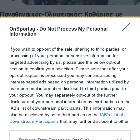
Παναθηναϊκός-Ολυμπιακός: Καθάρισε με
τρομερά σερβίς ο Ερνάντες - Ένα σετ μακριά
OnSportsg -
Do Not Process My Personal
οι «πράσινοι» (vids)
Information
Παναθηναϊκός-Ολυμπιακός: Ένα «βήμα» μακριά από
την πρόκριση στους τελικούς του Challenge Cup
If you wish to opt-out of the sale, sharing to third parties, or
processing of your personal or sensitive information for
βρίσκονται οι «πράσινοι» μετά το 1-0 σετ στη ρεβάνς
targeted advertising by us, please use the below opt-out
του…
section to confirm your selection. Please note that after your
16 Φεβρουαρίου 2023 15:21
opt-out request is processed you may continue seeing
interest-based ads based on personal information utilized by
us or personal information disclosed to third parties prior to
your opt-out. You may separately opt-out of the further
disclosure of your personal information by third parties on the
IAB’s list of downstream participants. This information may
also be disclosed by us to third parties on the
IAB’s List of
Downstream Participants
that may further disclose it to other
third parties.