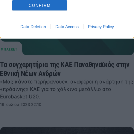
CONFIRM
Data Deletion
Data Access
Privacy Policy
Τα συγχαρητήρια της ΚΑΕ Παναθηναϊκός στην
Εθνική Νέων Ανδρών
«Μας κάνατε περήφανους», αναφέρει η ανάρτηση της
«πράσινης» ΚΑΕ για το χάλκινο μετάλλιο στο
Eurobasket U20.
16 Ιουλίου 2023 22:10