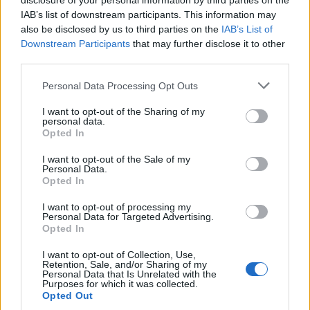
disclosure of your personal information by third parties on the
IAB’s list of downstream participants. This information may
also be disclosed by us to third parties on the
IAB’s List of
Downstream Participants
that may further disclose it to other
third parties.
Personal Data Processing Opt Outs
I want to opt-out of the Sharing of my
personal data.
Opted In
I want to opt-out of the Sale of my
ΑΠΟΕΛ: Απέκτησε τον Τάσο Δώνη
Personal Data.
Opted In
ΑΠΟΕΛ: Με κανονική μεταγραφή αποκτά τον Τάσο
Δώνη η ομάδα της Λευκωσίας.
I want to opt-out of processing my
Personal Data for Targeted Advertising.
20 Ιουλίου 2023 00:28
Opted In
I want to opt-out of Collection, Use,
Retention, Sale, and/or Sharing of my
Personal Data that Is Unrelated with the
Purposes for which it was collected.
Opted Out