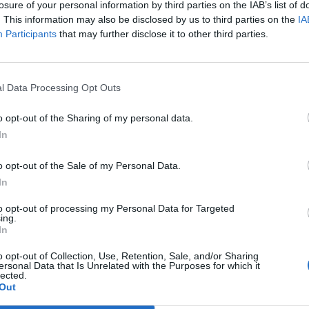
losure of your personal information by third parties on the IAB’s list of
. This information may also be disclosed by us to third parties on the
IA
Participants
that may further disclose it to other third parties.
l Data Processing Opt Outs
o opt-out of the Sharing of my personal data.
τη Novibet με το νέο Mobile App
In
o opt-out of the Sale of my Personal Data.
In
to opt-out of processing my Personal Data for Targeted
ing.
In
o opt-out of Collection, Use, Retention, Sale, and/or Sharing
ersonal Data that Is Unrelated with the Purposes for which it
lected.
Out