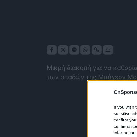
Μικρή διακοπή για να καθαρί
των οπαδών της Μπάγερν Μο
OnSports
If you wish 
sensitive in
confirm you
continue se
information 