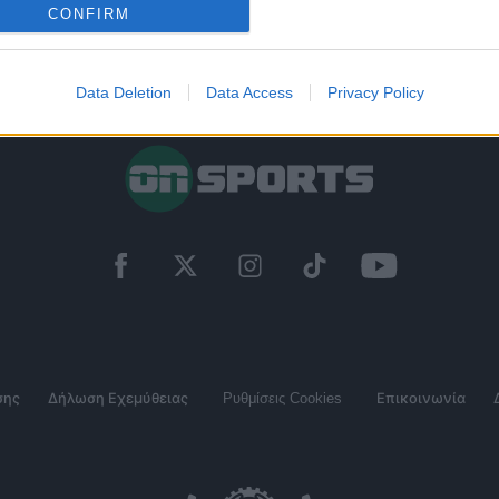
CONFIRM
Data Deletion
Data Access
Privacy Policy
σης
Δήλωση Εχεμύθειας
Ρυθμίσεις Cookies
Επικοινωνία