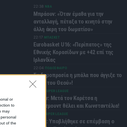
22:38
NBA
Μπράουν: «Όταν έμαθα για την
ανταλλαγή, πέταξα το κινητό στην
άλλη άκρη του δωματίου»
22:17
ΜΠΑΣΚΕΤ
Eurobasket U16: «Περίπατος» της
Εθνικής Κορασίδων με +42 επί της
Ιρλανδίας
22:04
ΠΟΔΟΣΦΑΙΡΟ
Σε δημοπρασία η μπάλα που άγγιξε το
«χέρι του Θεού»!
21:30
SUPER LEAGUE
Kicker: Μετά τον Καρέτσα η
sonal or
Ντόρτμουντ θέλει και Κωνσταντέλια!
ection to
ou may
21:15
SUPER LEAGUE
 personal
ΠΑΟΚ: Υποβλήθηκε σε επέμβαση ο
out of the