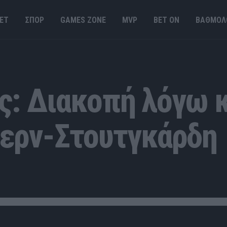
ΕΤ
ΣΠΟΡ
GAMES ΖΟΝΕ
MVP
BET ΟΝ
ΒΑΘΜΟΛ
ας: Διακοπή λόγω
γερν-Στουτγκάρδη