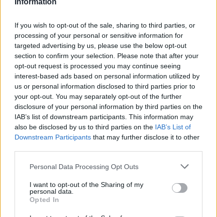
Information
«Ο ΑΠΟΕΛ ανακοινώνει την ολοκλήρωση της
If you wish to opt-out of the sale, sharing to third parties, or
συνεργασίας του με τον προπονητή Pablo Garcia και
processing of your personal or sensitive information for
το προπονητικό του επιτελείο.
targeted advertising by us, please use the below opt-out
Θα θέλαμε να εκφράσουμε τις θερμές μας
section to confirm your selection. Please note that after your
opt-out request is processed you may continue seeing
ευχαριστίες προς τον Pablo Garcia και τους
interest-based ads based on personal information utilized by
συνεργάτες του για την αφοσίωση, τον
us or personal information disclosed to third parties prior to
επαγγελματισμό και την προσπάθεια που
your opt-out. You may separately opt-out of the further
disclosure of your personal information by third parties on the
κατέβαλαν κατά τη διάρκεια της παρουσίας τους
IAB’s list of downstream participants. This information may
στην ομάδα μας. Καλή συνέχεια και κάθε επιτυχία
also be disclosed by us to third parties on the
IAB’s List of
στο μέλλον».
Downstream Participants
that may further disclose it to other
https://x.com/apoelfcofficial/status/206402071467647
third parties.
4265
Personal Data Processing Opt Outs
I want to opt-out of the Sharing of my
personal data.
Παιχνίδι από παντού στη Novibet με το
Opted In
νέο Mobile App