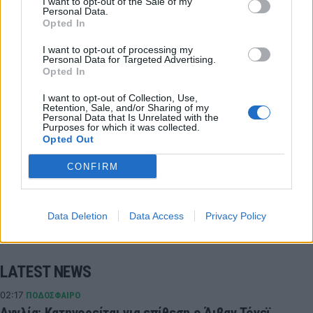
I want to opt-out of the Sale of my
Personal Data.
Opted In
I want to opt-out of processing my
Personal Data for Targeted Advertising.
Opted In
αποελ
Πάμπλο Γκαρσία
I want to opt-out of Collection, Use,
Retention, Sale, and/or Sharing of my
Personal Data that Is Unrelated with the
Purposes for which it was collected.
COMMENTS
Opted Out
CONFIRM
Συνδεθείτε για να σχολιάσετε
Data Deletion
Data Access
Privacy Policy
LATEST NEWS
02:17
ΠΟΔΟΣΦΑΙΡΟ
Αγγλία: Κατηγορείται για επίθεση ο Άιβαν Τόνεϊ