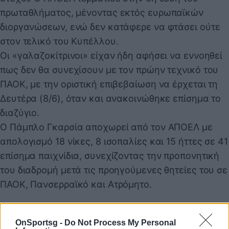
πρωταθλήματος, μένοντας εκτός ευρωπαϊκών
διοργανώσεων, ενώ δεν κατάφερε να φτάσει ούτε
στον τελικό του Κυπέλλου.
Οι «γαλαζοκίτρινοι» είχαν ήδη αφήσει να εννοηθεί
πως δεν θα συνεχίσουν με τον πρώην τεχνικό του
ΠΑΟΚ, με την οριστική επιβεβαίωση να έρχεται τη
Δευτέρα (8/6), όταν και ανακοινώθηκε επίσημα το
διαζύγιο.
Ο Πάμπλο Γκαρσία αποχωρεί από τον ΑΠΟΕΛ με
απολογισμό 18 νίκες, 8 ισοπαλίες και 15 ήττες σε 41
επίσημα παιχνίδια, συνεχίζοντας την προπονητική
του διαδρομή μετά τις προηγούμενες θητείες του σε
ΠΑΟΚ, Πανσερραϊκό και Ατρόμητο.
Η ανακοίνωση του ΑΠΟΕΛ
OnSportsg -
Do Not Process My Personal