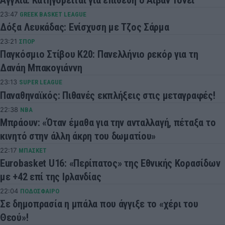
23:47
GREEK BASKET LEAGUE
Δόξα Λευκάδας: Ενίσχυση με Τζος Σάρμα
23:21
ΣΠΟΡ
Παγκόσμιο Στίβου Κ20: Πανελλήνιο ρεκόρ για τη
Δανάη Μπακογιάννη
23:13
SUPER LEAGUE
Παναθηναϊκός: Πιθανές εκπλήξεις στις μεταγραφές!
22:38
NBA
Μπράουν: «Όταν έμαθα για την ανταλλαγή, πέταξα το
κινητό στην άλλη άκρη του δωματίου»
22:17
ΜΠΑΣΚΕΤ
Eurobasket U16: «Περίπατος» της Εθνικής Κορασίδων
με +42 επί της Ιρλανδίας
22:04
ΠΟΔΟΣΦΑΙΡΟ
Σε δημοπρασία η μπάλα που άγγιξε το «χέρι του
Θεού»!