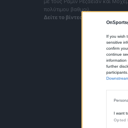
με τους Ραμίν Ρεζαεϊάν και Μοχε
πολύτιμου βαθμού.
Δείτε το βίντεο με τα highlights 
OnSports
If you wish 
sensitive in
confirm you
continue se
information 
further disc
participants
Downstream 
Persona
I want t
Opted 