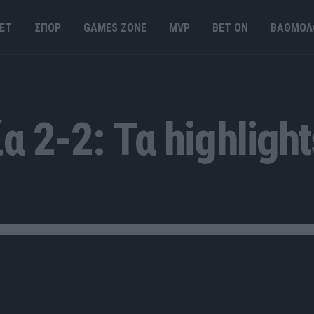
ΕΤ
ΣΠΟΡ
GAMES ΖΟΝΕ
MVP
BET ΟΝ
ΒΑΘΜΟΛ
α 2-2: Τα highligh