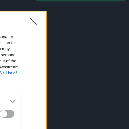
00:01
CONFERENCE LEAGUE
Νίστρουπ: «Πρέπει παρά την πίεση, να
πάρουμε την πρόκριση»
23:56
CHAMPIONS LEAGUE
Champions League: Βήμα πρόκρισης
sonal or
ection to
για Άαρχους και Φενέρμπαχτσε - Τα
ou may
αποτελέσματα της βραδιάς
 personal
23:51
CONFERENCE LEAGUE
out of the
Γιάγκουσιτς: «Πρέπει να
 downstream
B’s List of
βελτιωθούμε, έχουμε πέντε μέρες
μπροστά μας»
23:49
CONFERENCE LEAGUE
Conference League: «Διπλό»
πρόκρισης για τον Απόλλων Λεμεσού
23:43
CONFERENCE LEAGUE
Παναθηναϊκός – ΤΣΣΚΑ 1948: Δείτε τα