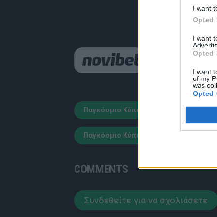
I want t
Opted 
I want 
Advertis
Opted 
Παιχνίδι από παντού σ
I want t
of my P
was col
Opted 
Παγκόσμιο Κύπελλο Ποδοσφαίρου 202
Παγκόσμιο Κύπελλο
highlights
COMMENTS
Συνδεθείτε για να σχολιάσετε