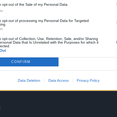
o opt-out of the Sale of my Personal Data.
In
to opt-out of processing my Personal Data for Targeted
ing.
In
τη Novibet με το νέο Mobile App
o opt-out of Collection, Use, Retention, Sale, and/or Sharing
ersonal Data that Is Unrelated with the Purposes for which it
lected.
Out
6
ΜΟΥΝΤΙΑΛ 2026
CONFIRM
Γκολ
Data Deletion
Data Access
Privacy Policy