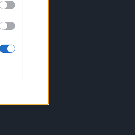
highlights της ισοπαλίας των
«πράσινων»
23:23
CONFERENCE LEAGUE
Παναθηναϊκός: Η μέρα και η ώρα της
ρεβάνς με την ΤΣΣΚΑ 1948
23:23
CONFERENCE LEAGUE
Παναθηναϊκός – ΤΣΣΚΑ 1948 1-1:
«Βραχυκύκλωσε» και τώρα όλα για
όλα στη Βουλγαρία