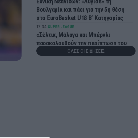
Εθνική Νεανίδων: «Λύγισε» τη
Βουλγαρία και πάει για την 5η θέση
στο EuroBasket U18 Β’ Κατηγορίας
17:34
SUPER LEAGUE
«Σέλτικ, Μάλαγα και Μπέρνλι
παρακολουθούν την περίπτωση του
Τέιλορ»
ΟΛΕΣ ΟΙ ΕΙΔΗΣΕΙΣ
17:29
ΠΟΔΟΣΦΑΙΡΟ
Τζόλης: «Είναι ωραίο συναίσθημα να
βάζεις το πρώτο σου γκολ, ελπίζω να
έχω περισσότερα στη συνέχεια»
17:26
SUPER LEAGUE
«Στα ''ραντάρ'' του Ολυμπιακού ο Τζος
Ντόιγκ»
16:57
ΣΠΟΡ
Ασημένιο μετάλλιο για Χιώτη και
Αλεξίου στο Παγκόσμιο Πρωτάθλημα