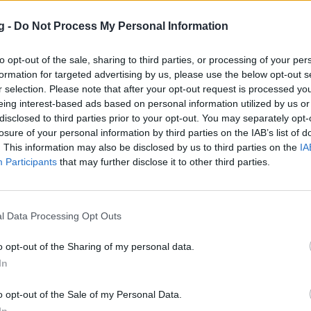
τζιους-Αλεξάντερ, εκ των πραγμάτων ήταν
MVP. Κάτι που έγινε πράξη, με τον Καναδό
g -
Do Not Process My Personal Information
η συγκεκριμένη διάκριση.
to opt-out of the sale, sharing to third parties, or processing of your per
ν ιστορία του ΝΒΑ που κερδίζει το βραβείο
formation for targeted advertising by us, please use the below opt-out s
τρά 31,1 πόντους, 4,3 ριμπάουντ, 6,6 ασίστ
r selection. Please note that after your opt-out request is processed y
α συμβεί και διαφορετικά.
eing interest-based ads based on personal information utilized by us or
disclosed to third parties prior to your opt-out. You may separately opt-
λητής του ΝΒΑ, έχει οδηγήσει τους
losure of your personal information by third parties on the IAB’s list of
και αυτή τη σεζόν, με την ομάδα του να
. This information may also be disclosed by us to third parties on the
IA
α τον φετινό τίτλο.
Participants
that may further disclose it to other third parties.
κάνει back to back MVP, ήταν ο Νίκολα
εγάλη αυτή διάκριση, έχει πετύχει και ο
l Data Processing Opt Outs
 Shai Gilgeous-Alexander has won his
o opt-out of the Sharing of my personal data.
able Player award, becoming the 14th
In
k-to-back MVPs, multiple sources tell ESPN.
o opt-out of the Sale of my Personal Data.
)
May 17, 2026