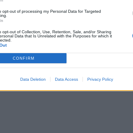
In
to opt-out of processing my Personal Data for Targeted
ing.
In
o opt-out of Collection, Use, Retention, Sale, and/or Sharing
ersonal Data that Is Unrelated with the Purposes for which it
lected.
Out
CONFIRM
Data Deletion
Data Access
Privacy Policy