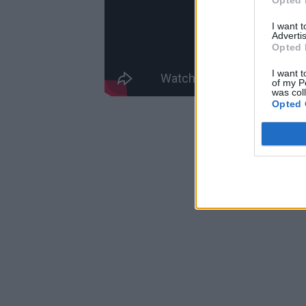
Opted 
I want 
Advertis
Opted 
I want t
of my P
was col
Opted 