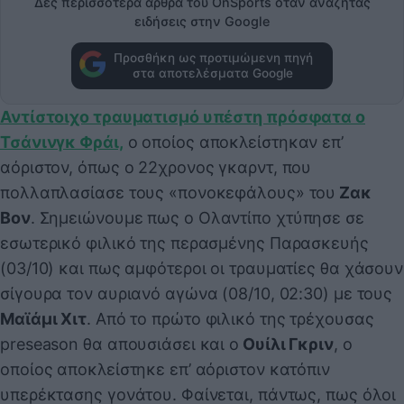
Δες περισσότερα άρθρα του OnSports όταν αναζητάς
ειδήσεις στην Google
Προσθήκη ως προτιμώμενη πηγή
στα αποτελέσματα Google
Αντίστοιχο τραυματισμό υπέστη πρόσφατα ο
Τσάνινγκ Φράι,
ο οποίος αποκλείστηκαν επ’
αόριστον, όπως ο 22χρονος γκαρντ, που
πολλαπλασίασε τους «πονοκεφάλους» του
Ζακ
Βον
. Σημειώνουμε πως ο Ολαντίπο χτύπησε σε
εσωτερικό φιλικό της περασμένης Παρασκευής
(03/10) και πως αμφότεροι οι τραυματίες θα χάσουν
σίγουρα τον αυριανό αγώνα (08/10, 02:30) με τους
Μαϊάμι Χιτ
. Από το πρώτο φιλικό της τρέχουσας
preseason θα απουσιάσει και ο
Ουίλι Γκριν
, ο
οποίος αποκλείστηκε επ’ αόριστον κατόπιν
υπερέκτασης γονάτου. Φαίνεται, πάντως, πως όλοι