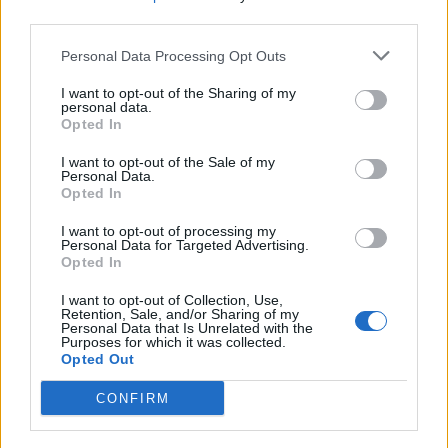
third parties.
φέτος θα αυξήσει τον αριθμό σουτ τριών πόντων
μέσα στην επόμενη σεζόν. Από την πλευρά του, ο
Personal Data Processing Opt Outs
Έρικ Σποέλστρα παραδέχθηκε πως ο
Τζος Μακ
I want to opt-out of the Sharing of my
Ρόμπερτς
(δάκτυλο ποδιού) ίσως χάσει και τα
personal data.
Opted In
πρώτα επίσημα παιχνίδια της νέας σεζόν του NBA.
Αντίθετα, ο
Ντάνι Γκρέιντζερ
(γόνατο) συνεχίζει
I want to opt-out of the Sale of my
Personal Data.
κανονικά και δήλωσε απόλυτα ικανοποιημένος από
Opted In
την τωρινή κατάστασή του, ενώ ο
Κρις Άντερσεν
I want to opt-out of processing my
Personal Data for Targeted Advertising.
(πόδι) φαίνεται πως είναι έτοιμος για επιστροφή στη
Opted In
αγωνιστική δράση. Τέλος,
ο Τζάστιν Χάμιλτον
I want to opt-out of Collection, Use,
(καρδιά) θα ξεκινήσει από αύριο προπονήσεις
Retention, Sale, and/or Sharing of my
Personal Data that Is Unrelated with the
χωρίς επαφές
, όπως ανέφερε ο κόουτς του έτερου
Purposes for which it was collected.
συλλόγου της Φλόριντα.
Opted Out
CONFIRM
Παιχνίδι από παντού στη Novibet με το