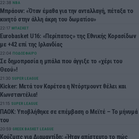
22:38
NBA
Μπράουν: «Όταν έμαθα για την ανταλλαγή, πέταξα το
κινητό στην άλλη άκρη του δωματίου»
22:17
ΜΠΑΣΚΕΤ
Eurobasket U16: «Περίπατος» της Εθνικής Κορασίδων
με +42 επί της Ιρλανδίας
22:04
ΠΟΔΟΣΦΑΙΡΟ
Σε δημοπρασία η μπάλα που άγγιξε το «χέρι του
Θεού»!
21:30
SUPER LEAGUE
Kicker: Μετά τον Καρέτσα η Ντόρτμουντ θέλει και
Κωνσταντέλια!
21:15
SUPER LEAGUE
ΠΑΟΚ: Υποβλήθηκε σε επέμβαση ο Μεϊτέ – Το μήνυμά
του
20:59
GREEK BASKET LEAGUE
Κούζμιτς για Διαμαντίδη: «Ήταν απίστευτο το πώς