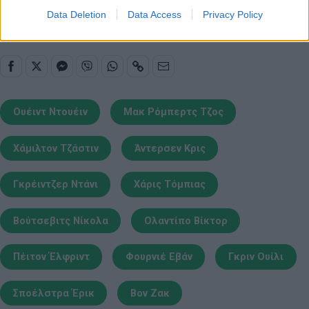
νέο Mobile App
Data Deletion
Data Access
Privacy Policy
Oυέιντ Ντουέιν
Μακ Ρόμπερτς Τζος
Χάμιλτον Τζάστιν
Άντερσεν Κρις
Γκρέιντζερ Ντάνι
Χάρις Τόμπιας
Βούτσεβιτς Νίκολα
Ολαντίπο Βίκτορ
Πέιτον Έλφριντ
Φουρνιέ Εβάν
Γκριν Ουίλι
Σποέλστρα Έρικ
Βον Ζακ