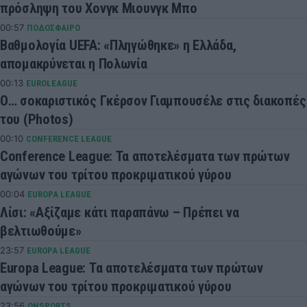
πρόσληψη του Χονγκ Μιουνγκ Μπo
00:57
ΠΟΔΟΣΦΑΙΡΟ
Βαθμολογία UEFA: «Πληγώθηκε» η Ελλάδα,
απομακρύνεται η Πολωνία
00:13
EUROLEAGUE
Ο… σοκαριστικός Γκέρσον Γιαμπουσέλε στις διακοπές
του (Photos)
00:10
CONFERENCE LEAGUE
Conference League: Τα αποτελέσματα των πρώτων
αγώνων του τρίτου προκριματικού γύρου
00:04
EUROPA LEAGUE
Λίσι: «Αξίζαμε κάτι παραπάνω – Πρέπει να
βελτιωθούμε»
23:57
EUROPA LEAGUE
Europa League: Τα αποτελέσματα των πρώτων
αγώνων του τρίτου προκριματικού γύρου
23:56
ONSPORTS