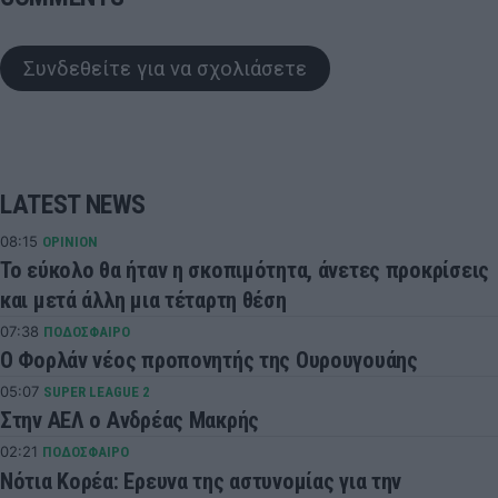
Συνδεθείτε για να σχολιάσετε
LATEST NEWS
08:15
OPINION
Το εύκολο θα ήταν η σκοπιμότητα, άνετες προκρίσεις
και μετά άλλη μια τέταρτη θέση
07:38
ΠΟΔΟΣΦΑΙΡΟ
Ο Φορλάν νέος προπονητής της Ουρουγουάης
05:07
SUPER LEAGUE 2
Στην ΑΕΛ ο Ανδρέας Μακρής
02:21
ΠΟΔΟΣΦΑΙΡΟ
Νότια Κορέα: Ερευνα της αστυνομίας για την