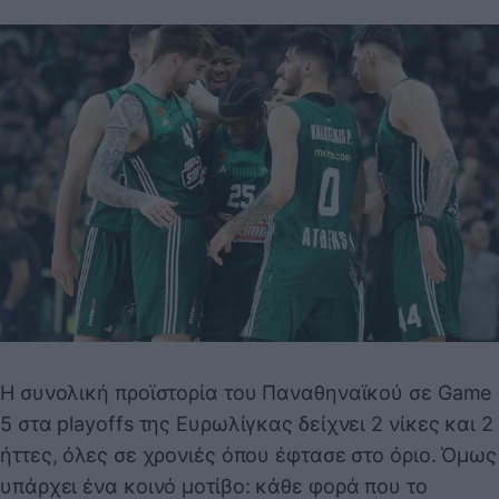
Η συνολική προϊστορία του Παναθηναϊκού σε Game
5 στα playoffs της Ευρωλίγκας δείχνει 2 νίκες και 2
ήττες, όλες σε χρονιές όπου έφτασε στο όριο. Όμως
υπάρχει ένα κοινό μοτίβο: κάθε φορά που το