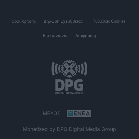
Όροι Χρήσης
Δήλωση Εχεμύθειας
Ρυθμίσεις Cookies
Επικοινωνία
Διαφήμιση
ΜΕΛΟΣ
Monetized by DPG Digital Media Group