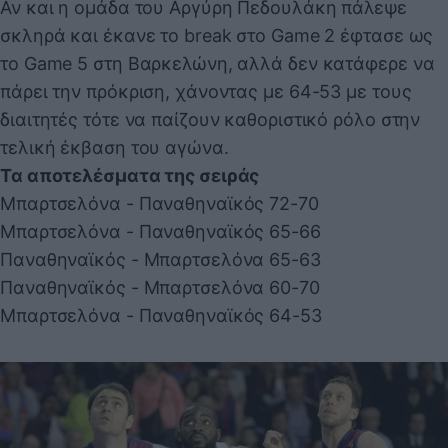
Αν και η ομάδα του Αργύρη Πεδουλάκη πάλεψε
σκληρά και έκανε το break στο Game 2 έφτασε ως
το Game 5 στη Βαρκελώνη, αλλά δεν κατάφερε να
πάρει την πρόκριση, χάνοντας με 64-53 με τους
διαιτητές τότε να παίζουν καθοριστικό ρόλο στην
τελική έκβαση του αγώνα.
Τα αποτελέσματα της σειράς
Μπαρτσελόνα - Παναθηναϊκός 72-70
Μπαρτσελόνα - Παναθηναϊκός 65-66
Παναθηναϊκός - Μπαρτσελόνα 65-63
Παναθηναϊκός - Μπαρτσελόνα 60-70
Μπαρτσελόνα - Παναθηναϊκός 64-53