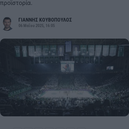
προϊστορία.
ΓΙΑΝΝΗΣ ΚΟΥΒΟΠΟΥΛΟΣ
06 Μαΐου 2025, 16:05