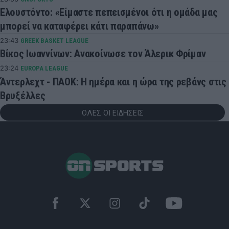
Ελουστόντο: «Είμαστε πεπεισμένοι ότι η ομάδα μας
μπορεί να καταφέρει κάτι παραπάνω»
23:43
GREEK BASKET LEAGUE
Βίκος Ιωαννίνων: Ανακοίνωσε τον Άλερικ Φρίμαν
23:24
EUROPA LEAGUE
Άντερλεχτ - ΠΑΟΚ: Η ημέρα και η ώρα της ρεβάνς στις
Βρυξέλλες
ΟΛΕΣ ΟΙ ΕΙΔΗΣΕΙΣ