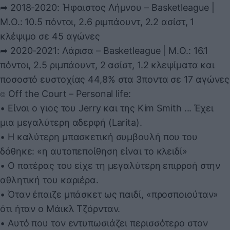
➦ 2018-2020: Ήφαιστος Λήμνου – Basketleague |
Μ.Ο.: 10.5 πόντοι, 2.6 ριμπάουντ, 2.2 ασίστ, 1
κλέψιμο σε 45 αγώνες
➦ 2020-2021: Λάρισα – Basketleague | Μ.Ο.: 16.1
πόντοι, 2.5 ριμπάουντ, 2 ασίστ, 1.2 κλεψίματα και
ποσοστό ευστοχίας 44,8% στα 3ποντα σε 17 αγώνες
⌾ Off the Court – Personal life:
• Είναι ο γιος του Jerry και της Kim Smith ... Έχει
μια μεγαλύτερη αδερφή (Larita).
• Η καλύτερη μπασκετική συμβουλή που του
δόθηκε: «η αυτοπεποίθηση είναι το κλειδί»
• Ο πατέρας του είχε τη μεγαλύτερη επιρροή στην
αθλητική του καριέρα.
• Όταν έπαιζε μπάσκετ ως παιδί, «προσποιούταν»
ότι ήταν ο Μάικλ Τζόρνταν.
• Αυτό που τον εντυπωσιάζει περισσότερο στον