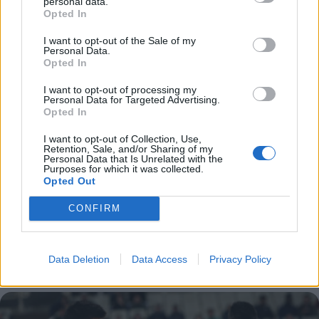
personal data.
Opted In
I want to opt-out of the Sale of my
Personal Data.
Opted In
I want to opt-out of processing my
Personal Data for Targeted Advertising.
Opted In
I want to opt-out of Collection, Use,
Retention, Sale, and/or Sharing of my
Personal Data that Is Unrelated with the
Αγγλία: Σκηνικό-έπος σε γήπεδο της League 2
Purposes for which it was collected.
- Ντελιβεράς έφερε πίτσα στον αγωνιστικό
Opted Out
χώρο (video)
CONFIRM
Επικό σκηνικό στην Αγγλία και την τέταρτη
επαγγελματική κατηγορία.
Data Deletion
Data Access
Privacy Policy
31 Ιουλίου 2022 14:45