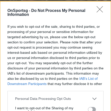
OnSportsg -
Do Not Process My Personal
Information
If you wish to opt-out of the sale, sharing to third parties, or
processing of your personal or sensitive information for
targeted advertising by us, please use the below opt-out
Η viral φωτογραφία για τις κακές σχέσεις του
section to confirm your selection. Please note that after your
opt-out request is processed you may continue seeing
Εμπαπέ με τους Νεϊμάρ και Μέσι
interest-based ads based on personal information utilized by
(photo+video)
us or personal information disclosed to third parties prior to
your opt-out. You may separately opt-out of the further
Καζάνι έτοιμο να εκραγεί μοιάζει η Παρί Σεν Ζερμέν,
disclosure of your personal information by third parties on the
λόγω των σχέσεων ανάμεσα στον Κιλιάν Εμπαπέ και
IAB’s list of downstream participants. This information may
τους Νεϊμάρ και Λιονέλ Μέσι.
also be disclosed by us to third parties on the
IAB’s List of
16 Αυγούστου 2022 18:00
Downstream Participants
that may further disclose it to other
third parties.
Personal Data Processing Opt Outs
I want to opt-out of the Sharing of my