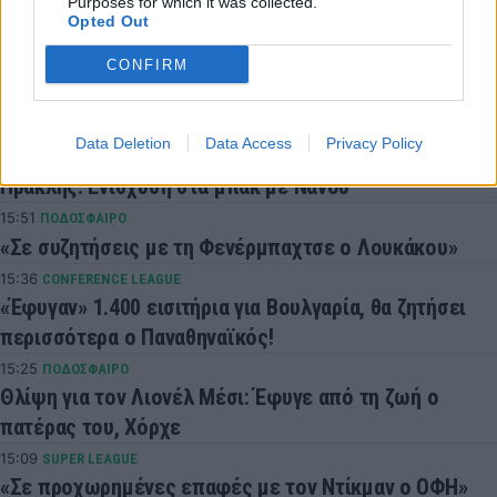
Purposes for which it was collected.
Opted Out
CONFIRM
LATEST NEWS
Data Deletion
Data Access
Privacy Policy
16:24
SUPER LEAGUE
Ηρακλής: Ενίσχυση στα μπακ με Νανού
15:51
ΠΟΔΟΣΦΑΙΡΟ
«Σε συζητήσεις με τη Φενέρμπαχτσε ο Λουκάκου»
15:36
CONFERENCE LEAGUE
«Έφυγαν» 1.400 εισιτήρια για Βουλγαρία, θα ζητήσει
περισσότερα ο Παναθηναϊκός!
15:25
ΠΟΔΟΣΦΑΙΡΟ
Θλίψη για τον Λιονέλ Μέσι: Έφυγε από τη ζωή ο
πατέρας του, Χόρχε
15:09
SUPER LEAGUE
«Σε προχωρημένες επαφές με τον Ντίκμαν ο ΟΦΗ»