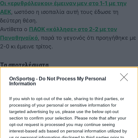
Οι «ερυθρόλευκοι» έμειναν μεν στο 1-1 με την
ΑΕΚ
, ωστόσο η ισοπαλία αυτή τους έδωσε τη
δεύτερη θέση.
Αντίθετα ο
ΠΑΟΚ «κόλλησε» στο 2-2 με τον
Παναθηναϊκό
, παρά το γεγονός ότι προηγήθηκε με
2-0 κι έμεινε τρίτος.
Τα αποτελέσματα
OnSportsg -
Do Not Process My Personal
ΑΕΚ - Ολυμπιακός 1-1
Information
Παναθηναϊκός - ΠΑΟΚ 2-2
If you wish to opt-out of the sale, sharing to third parties, or
processing of your personal or sensitive information for
Η βαθμολογία
targeted advertising by us, please use the below opt-out
section to confirm your selection. Please note that after your
opt-out request is processed you may continue seeing
ΑΕΚ 72
interest-based ads based on personal information utilized by
Ολυμπιακός 66
us or personal information disclosed to third parties prior to