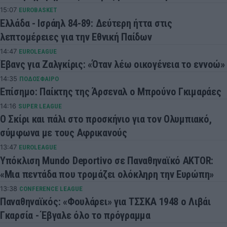
15:07
EUROBASKET
Ελλάδα - Ισράηλ 84-89: Δεύτερη ήττα στις
λεπτομέρειες για την Εθνική Παίδων
14:47
EUROLEAGUE
Έβανς για Ζαλγκίρις: «Όταν λέω οικογένεια το εννοώ»
14:35
ΠΟΔΟΣΦΑΙΡΟ
Επίσημο: Παίκτης της Άρσεναλ ο Μπρούνο Γκιμαράες
14:16
SUPER LEAGUE
Ο Σκίρι και πάλι στο προσκήνιο για τον Ολυμπιακό,
σύμφωνα με τους Αφρικανούς
13:47
EUROLEAGUE
Υπόκλιση Mundo Deportivo σε Παναθηναϊκό AKTOR:
«Μια πεντάδα που τρομάζει ολόκληρη την Ευρώπη»
13:38
CONFERENCE LEAGUE
Παναθηναϊκός: «Φουλάρει» για ΤΣΣΚΑ 1948 ο Λιβάι
Γκαρσία - Έβγαλε όλο το πρόγραμμα