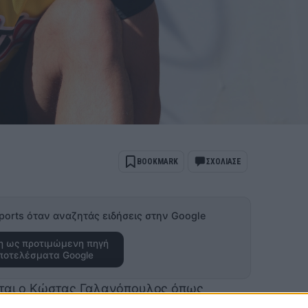
BOOKMARK
ΣΧΟΛΙΑΣΕ
ports όταν αναζητάς ειδήσεις στην Google
 ως προτιμώμενη πηγή
ποτελέσματα Google
εται ο Κώστας Γαλανόπουλος όπως
 η «Ένωση». Μάλιστα ο Έλληνας άσος