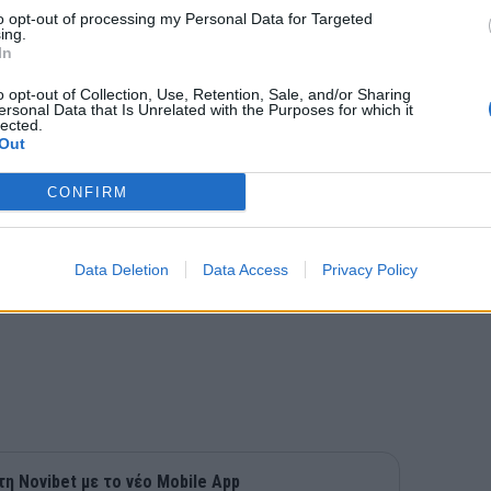
to opt-out of processing my Personal Data for Targeted
: «Είμαι πολύ χαρούμενος για την
ing.
In
την ΑΕΚ. Τώρα δεν είναι ώρα για
 απαντήσεις μέσα στο γήπεδο».
o opt-out of Collection, Use, Retention, Sale, and/or Sharing
ersonal Data that Is Unrelated with the Purposes for which it
lected.
Out
CONFIRM
Data Deletion
Data Access
Privacy Policy
τη Novibet με το νέο Mobile App