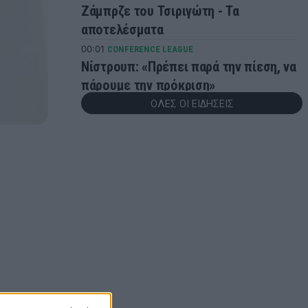
Ζάμπρζε του Τσιριγώτη - Τα
αποτελέσματα
00:01
CONFERENCE LEAGUE
Νίστρουπ: «Πρέπει παρά την πίεση, να
πάρουμε την πρόκριση»
ΟΛΕΣ ΟΙ ΕΙΔΗΣΕΙΣ
23:56
CHAMPIONS LEAGUE
Champions League: Βήμα πρόκρισης
για Άαρχους και Φενέρμπαχτσε - Τα
αποτελέσματα της βραδιάς
23:51
CONFERENCE LEAGUE
Γιάγκουσιτς: «Πρέπει να
βελτιωθούμε, έχουμε πέντε μέρες
μπροστά μας»
23:49
CONFERENCE LEAGUE
Conference League: «Διπλό»
πρόκρισης για τον Απόλλων Λεμεσού