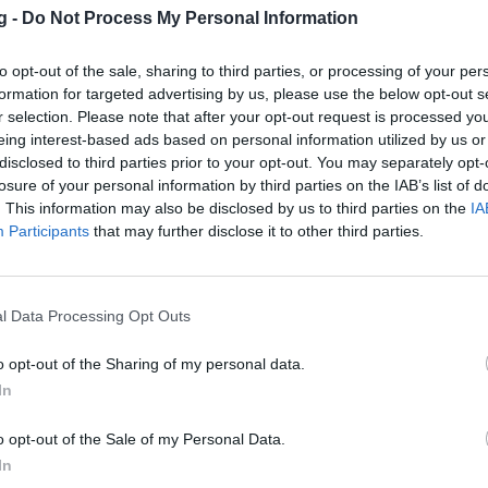
g -
Do Not Process My Personal Information
 την εξέλιξη στέλνοντας το δικό του
ι.
to opt-out of the sale, sharing to third parties, or processing of your per
πρόγραμμα του ατομικά μέχρι τη Δευτερα
formation for targeted advertising by us, please use the below opt-out s
r selection. Please note that after your opt-out request is processed y
γραμμα της ΑΕΚ Β, μέχρι να επιστρέψει η
eing interest-based ads based on personal information utilized by us or
ενσωματωθεί.
disclosed to third parties prior to your opt-out. You may separately opt-
losure of your personal information by third parties on the IAB’s list of
. This information may also be disclosed by us to third parties on the
IA
ταση του συμβολαίου της με τον Κώστα
Participants
that may further disclose it to other third parties.
ου 2024.
εται από τα τμήματα υποδομής της ΑΕΚ
 την πρώτη ομάδα στις 31 Μαΐου 2016,
l Data Processing Opt Outs
 Πανιώνιο, ενώ τη σεζόν 2017-18 έγινε ο
 με την ΑΕΚ μεταπολεμικά.
o opt-out of the Sharing of my personal data.
In
λικά σε 134 παιχνίδια με την
 διοργανώσεις, σκοράροντας 10 φορές και
o opt-out of the Sale of my Personal Data.
In
ου συμβολαίου του ο Κώστας