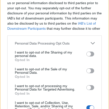
us or personal information disclosed to third parties prior to
αντιδράσει. Αυτό το χάλι, πρέπει να σταματήσει.
your opt-out. You may separately opt-out of the further
ΥΓ2: Πολλά μπράβο στον κόσμο της ομάδας που
disclosure of your personal information by third parties on the
δεν ξέφυγε σε κανένα σημείο αυτής της
IAB’s list of downstream participants. This information may
also be disclosed by us to third parties on the
IAB’s List of
αδιανόητης ληστείας.
Downstream Participants
that may further disclose it to other
ΥΓ3: Ο Παναθηναϊκός έχει μια ακόμα ζαριά. Και
third parties.
τώρα είναι η μεγάλη του ευκαιρία να τους…
Personal Data Processing Opt Outs
τελειώσει όλους. Τώρα που τον έχουν τελειωμένο.
READ MORE
I want to opt-out of the Sharing of my
personal data.
Opted In
Δημήτρης Γιαννακόπουλος: «Ελπίζω η
Βαλένθια να καταθέσει αίτημα για να
I want to opt-out of the Sale of my
Personal Data.
παρακολουθήσω το Game 5»
Opted In
Παναθηναϊκός AKTOR - Βαλένθια 86-89: Τα
I want to opt-out of processing my
Personal Data for Targeted Advertising.
highlights του αγώνα
Opted In
I want to opt-out of Collection, Use,
Έξαλλος με διαιτησία ο Αταμάν – «Έχω
Retention, Sale, and/or Sharing of my