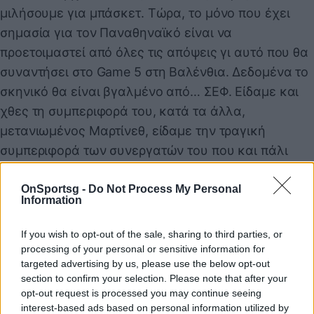
μιλήσουμε για μπάσκετ. Τώρα, το μόνο που έχει
σημασία για τον Παναθηναϊκό είναι να
προετοιμαστεί από όλες τις απόψεις γι αυτό που θα
συναντήσει στο Game 5 στη Βαλένθια. Δεδομένα το
σκηνικό θα είναι βγαλμένο από… ΣΕΦ. Είδαμε και
χθες τη συμπεριφορά του, κατά τα άλλα,
μετανιωμένος Μαρτίνεθ, είδαμε την τραγική
συμπεριφορά των συνεργατών του που και πάλι
ήταν άκρως προκλητικοί και όλοι μπορούμε να
καταλάβουμε τι θα γίνει στο παιχνίδι της Τετάρτης.
OnSportsg -
Do Not Process My Personal
Information
Μόλις, μάλιστα γίνουν γνωστοί και οι διαιτητές όλοι
θα καταλάβουν τι ακριβώς θα παιχτεί.
If you wish to opt-out of the sale, sharing to third parties, or
Το θέμα είναι να πάει ο Παναθηναϊκός στη “Roig
processing of your personal or sensitive information for
targeted advertising by us, please use the below opt-out
Arena” και να παίξει το μπάσκετ του και να τους
section to confirm your selection. Please note that after your
εκθέσει μπροστά στα μάτια όλης της Ευρώπης.
opt-out request is processed you may continue seeing
ΥΓ1: Ο Παναθηναϊκός ΕΠΙΤΕΛΟΥΣ πρέπει να
interest-based ads based on personal information utilized by