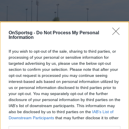
OnSportsg -
Do Not Process My Personal
Information
If you wish to opt-out of the sale, sharing to third parties, or
processing of your personal or sensitive information for
targeted advertising by us, please use the below opt-out
section to confirm your selection. Please note that after your
opt-out request is processed you may continue seeing
ΑΕΛ: Καταγγελία για ξυλοδαρμό παικτών σε
interest-based ads based on personal information utilized by
us or personal information disclosed to third parties prior to
αγώνα Κ20 και μηνύσεις - Τι απαντά η Ξάνθη
your opt-out. You may separately opt-out of the further
Τρομερό σκηνικό μετά από το παιχνίδι των ομάδων
disclosure of your personal information by third parties on the
Κ20 καταγγέλλει η ΑΕΛ στην Ξάνθη.
IAB’s list of downstream participants. This information may
also be disclosed by us to third parties on the
IAB’s List of
22 Μαΐου 2022 21:24
Downstream Participants
that may further disclose it to other
third parties.