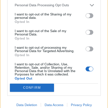
Personal Data Processing Opt Outs
I want to opt-out of the Sharing of my
personal data.
Opted In
I want to opt-out of the Sale of my
Personal Data.
Opted In
I want to opt-out of processing my
Personal Data for Targeted Advertising.
Opted In
I want to opt-out of Collection, Use,
Retention, Sale, and/or Sharing of my
Super League 2: Τριπλή «ενίσχυση» για Ξάνθη
Personal Data that Is Unrelated with the
Purposes for which it was collected.
– Παρελθόν τρεις παίκτες
Opted Out
Μπορεί το πρωτάθλημα να έχει ολοκληρωθεί για τον
CONFIRM
ΑΟΞ με το βαρύ 4-0 μέσα στην Καρδίτσα, ωστόσο
στην Ξάνθη συνεχίζουν τις προπονήσεις,…
06 Μαΐου 2022 04:34
Data Deletion
Data Access
Privacy Policy