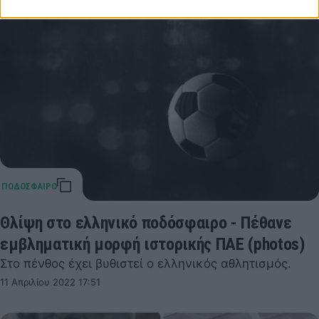
Θλίψη στο ελληνικό ποδόσφαιρο - Πέθανε
εμβληματική μορφή ιστορικής ΠΑΕ (photos)
Στο πένθος έχει βυθιστεί ο ελληνικός αθλητισμός.
11 Απριλίου 2022 17:51