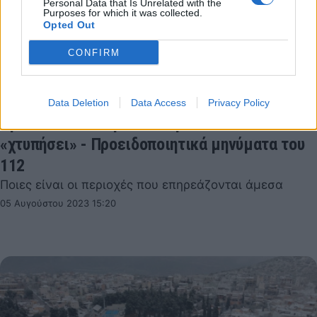
Personal Data that Is Unrelated with the
Purposes for which it was collected.
Opted Out
CONFIRM
Data Deletion
Data Access
Privacy Policy
Προ των πυλών η κακοκαιρία «PETAR»: Πού θα
«χτυπήσει» - Προειδοποιητικά μηνύματα του
112
Ποιες είναι οι περιοχές που επηρεάζονται άμεσα
05 Αυγούστου 2023 15:20