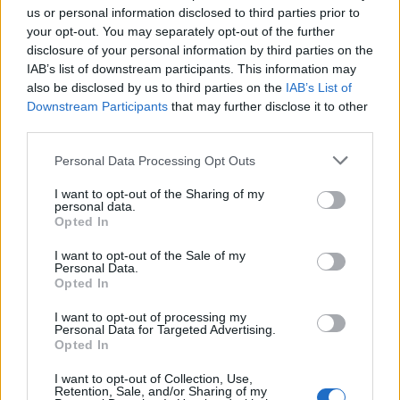
us or personal information disclosed to third parties prior to
your opt-out. You may separately opt-out of the further
disclosure of your personal information by third parties on the
IAB’s list of downstream participants. This information may
also be disclosed by us to third parties on the
IAB’s List of
Στέφανος Τσιτσιπάς: Τεράστια δωρεά
Downstream Participants
that may further disclose it to other
third parties.
100.000 ευρώ για τους πλημμυροπαθείς της
κακοκαιρίας Daniel!
Personal Data Processing Opt Outs
Ο Στέφανος Τσιτσιπάς προχώρησε σε μια πολύ
I want to opt-out of the Sharing of my
μεγάλη δωρεά για να βοηθήσει τους ανθρώπους που
personal data.
Opted In
χτυπήθηκαν από την φονική κακοκαιρία Daniel
17 Σεπτεμβρίου 2023 16:12
I want to opt-out of the Sale of my
Personal Data.
Opted In
I want to opt-out of processing my
Personal Data for Targeted Advertising.
Opted In
I want to opt-out of Collection, Use,
Retention, Sale, and/or Sharing of my