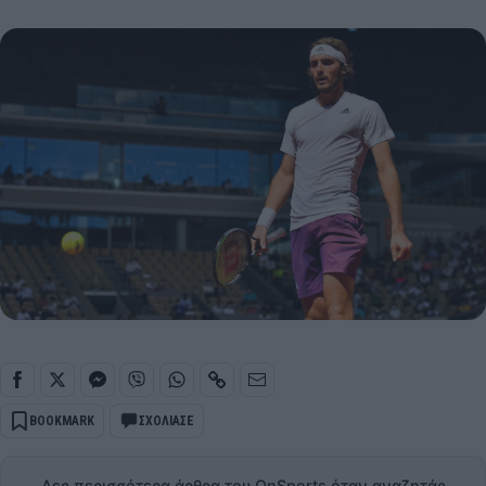
BOOKMARK
ΣΧΟΛΙΑΣΕ
Δες περισσότερα άρθρα του OnSports όταν αναζητάς