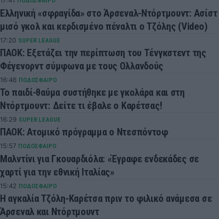
17:41
ΠΟΔΟΣΦΑΙΡΟ
Ελληνική «σφραγίδα» στο Άρσεναλ-Ντόρτμουντ: Ασίστ
μισό γκολ και κερδισμένο πέναλτι ο Τζόλης (Video)
17:20
SUPER LEAGUE
ΠΑΟΚ: Εξετάζει την περίπτωση του Τένγκστεντ της
Φέγενορντ σύμφωνα με τους Ολλανδούς
16:46
ΠΟΔΟΣΦΑΙΡΟ
Το παιδί-θαύμα συστήθηκε με γκολάρα και στη
Ντόρτμουντ: Δείτε τι έβαλε ο Καρέτσας!
16:29
SUPER LEAGUE
ΠΑΟΚ: Ατομικό πρόγραμμα ο Ντεσπόντοφ
15:57
ΠΟΔΟΣΦΑΙΡΟ
Μαλντίνι για Γκουαρδιόλα: «Έγραφε ενδεκάδες σε
χαρτί για την εθνική Ιταλίας»
15:42
ΠΟΔΟΣΦΑΙΡΟ
Η αγκαλία Τζόλη-Καρέτσα πριν το φιλικό ανάμεσα σε
Άρσεναλ και Ντόρτμουντ