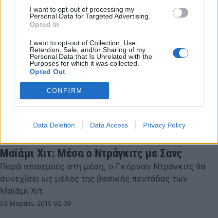
I want to opt-out of processing my
Personal Data for Targeted Advertising.
Opted In
I want to opt-out of Collection, Use,
Retention, Sale, and/or Sharing of my
Personal Data that Is Unrelated with the
Purposes for which it was collected.
Opted Out
CONFIRM
Data Deletion
Data Access
Privacy Policy
Μαϊάμι Χιτ: Μέσα ο Ντράγκιτς με Σανς
Παρά σπασμούς στη μέση, ο Γκόρναν Ντράγκιτς θα
συνεχίσει ως μέλος της βασικής πεντάδας των
Μαϊάμι Χιτ.
03 Μαρτίου 2015 02:09