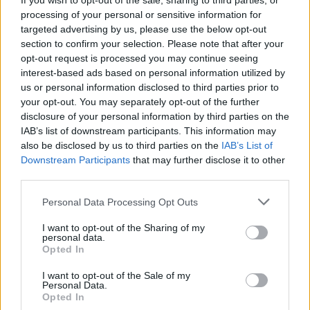
If you wish to opt-out of the sale, sharing to third parties, or
processing of your personal or sensitive information for
targeted advertising by us, please use the below opt-out
section to confirm your selection. Please note that after your
opt-out request is processed you may continue seeing
interest-based ads based on personal information utilized by
us or personal information disclosed to third parties prior to
your opt-out. You may separately opt-out of the further
disclosure of your personal information by third parties on the
IAB’s list of downstream participants. This information may
also be disclosed by us to third parties on the
IAB’s List of
Downstream Participants
that may further disclose it to other
third parties.
Μαϊάμι Χιτ: Κούρσα με… εμπόδια
Πολλαπλά προβλήματα τραυματισμού δημιουργούν
Personal Data Processing Opt Outs
έντονους «πονοκεφάλους» στον κόουτς των Μαϊάμι
I want to opt-out of the Sharing of my
Χιτ, Έρικ Σποέλστρα, που προσπαθεί να εξασφαλίσει
personal data.
Opted In
θέση στα playoffs.
08 Μαρτίου 2015 02:29
I want to opt-out of the Sale of my
Personal Data.
Opted In