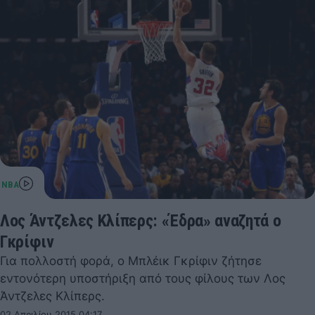
Λος Άντζελες Κλίπερς: «Έδρα» αναζητά ο
Γκρίφιν
Για πολλοστή φορά, ο Μπλέικ Γκρίφιν ζήτησε
εντονότερη υποστήριξη από τους φίλους των Λος
Άντζελες Κλίπερς.
02 Απριλίου 2015 04:17