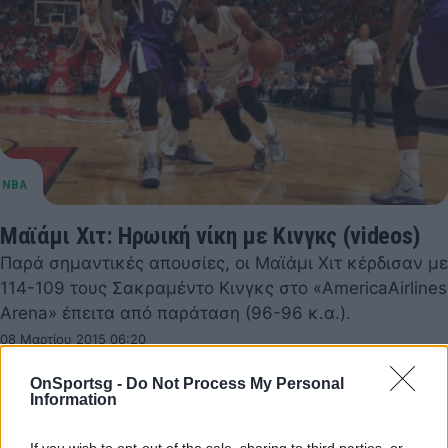
Μαϊάμι Χιτ: Ηρωική νίκη με Κινγκς (videos)
Παρά σημαντικές απουσίες, οι Μαϊάμι Χιτ κέρδισαν με
114-109 τους Σακραμέντο Κινγκς στο «AmericaAirlines
Arena» έπειτα από παράταση (96-96 κ.α.).
08 Μαρτίου 2015 06:20
OnSportsg -
Do Not Process My Personal
Information