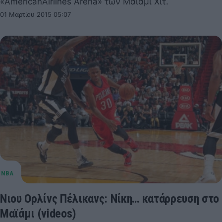
«AmericanAirlines Arena» των Μαϊάμι Χιτ.
01 Μαρτίου 2015 05:07
Νιου Ορλίνς Πέλικανς: Νίκη… κατάρρευση στο
Μαϊάμι (videos)