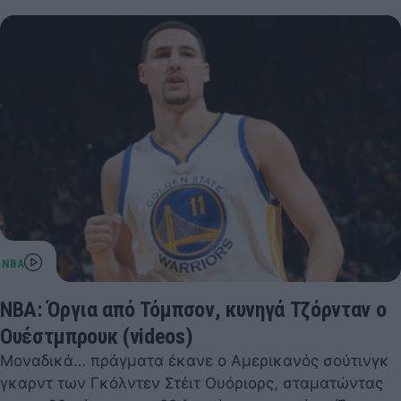
ΝΒΑ: Όργια από Τόμπσον, κυνηγά Τζόρνταν ο
Ουέστμπρουκ (videos)
Μοναδικά… πράγματα έκανε ο Αμερικανός σούτινγκ
γκαρντ των Γκόλντεν Στέιτ Ουόριορς, σταματώντας