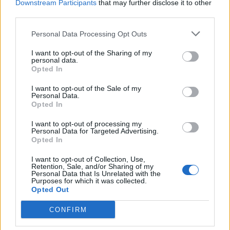
Downstream Participants
that may further disclose it to other
third parties.
Personal Data Processing Opt Outs
I want to opt-out of the Sharing of my
personal data.
Opted In
I want to opt-out of the Sale of my
Personal Data.
Opted In
I want to opt-out of processing my
Personal Data for Targeted Advertising.
Opted In
NBA: Νέο σοκ με Κλέι Τόμπσον
NBA: Δεν είναι καλά τα νέα όσον αφορά τον
I want to opt-out of Collection, Use,
Retention, Sale, and/or Sharing of my
τραυματισμό του Κλέι Τόμπσον στο δεξί πόδι
Personal Data that Is Unrelated with the
Purposes for which it was collected.
19 Νοεμβρίου 2020 14:42
Opted Out
CONFIRM