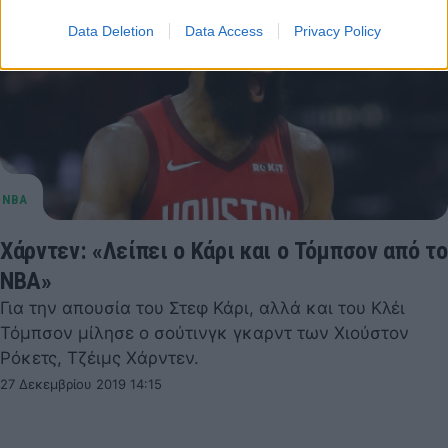
Data Deletion
Data Access
Privacy Policy
Χάρντεν: «Λείπει ο Κάρι και ο Τόμπσον από το
ΝΒΑ»
Για την απουσία του Στεφ Κάρι, αλλά και του Κλέι
Τόμπσον μίλησε ο σούτινγκ γκαρντ των Χιούστον
Ρόκετς, Τζέιμς Χάρντεν.
27 Δεκεμβρίου 2019 14:15