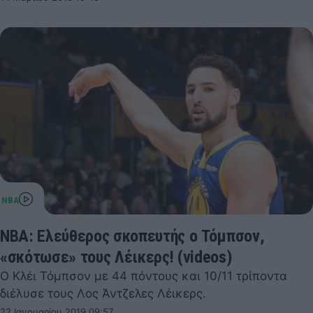
NBA: Ελεύθερος σκοπευτής ο Τόμπσον,
«σκότωσε» τους Λέικερς! (videos)
Ο Κλέι Τόμπσον με 44 πόντους και 10/11 τρίποντα
διέλυσε τους Λος Άντζελες Λέικερς.
22 Ιανουαρίου 2019 09:57