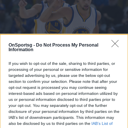
OnSportsg -
Do Not Process My Personal
Information
Στεφ Κάρι: Ξέσπασε σε κλάματα όταν έμαθε
If you wish to opt-out of the sale, sharing to third parties, or
processing of your personal or sensitive information for
για τον Τόμπσον
targeted advertising by us, please use the below opt-out
Ο Στεφ Κάρι σε συνέντευξη που παραχώρησε
section to confirm your selection. Please note that after your
opt-out request is processed you may continue seeing
αποκάλυψε ότι ξέσπασε σε κλάματα όταν
interest-based ads based on personal information utilized by
ενημερώθηκε για τον νέο τραυματισμό του συμπαίκτη
us or personal information disclosed to third parties prior to
του
your opt-out. You may separately opt-out of the further
24 Νοεμβρίου 2020 15:34
disclosure of your personal information by third parties on the
IAB’s list of downstream participants. This information may
also be disclosed by us to third parties on the
IAB’s List of