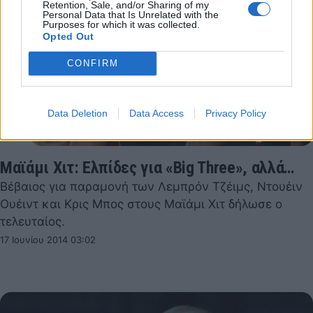
Retention, Sale, and/or Sharing of my
Personal Data that Is Unrelated with the
Purposes for which it was collected.
Opted Out
CONFIRM
Data Deletion
Data Access
Privacy Policy
Μαϊάμι Χιτ: Ελπίδες για «Big Three», αλλά…
Βέβαιος για παραμονή των Λεμπρόν Τζέιμς, Ντουέιν
Ουέιντ και Κρις Μπος στους Μαϊάμι Χιτ δήλωσε ο
τελευταίος.
17 Ιουνίου 2014 03:02