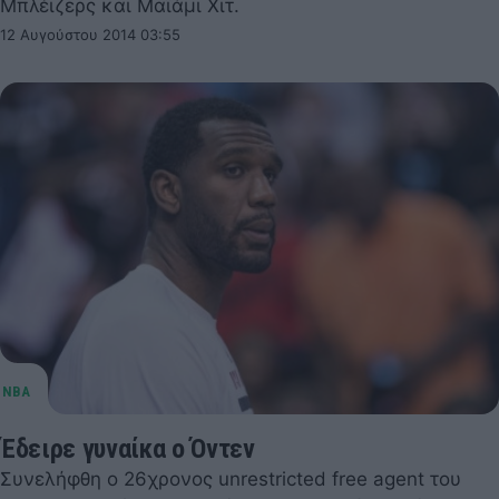
Μπλέιζερς και Μαϊάμι Χιτ.
12 Αυγούστου 2014 03:55
Έδειρε γυναίκα ο Όντεν
Συνελήφθη ο 26χρονος unrestricted free agent του