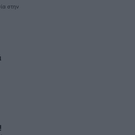
ία στην
ά
!