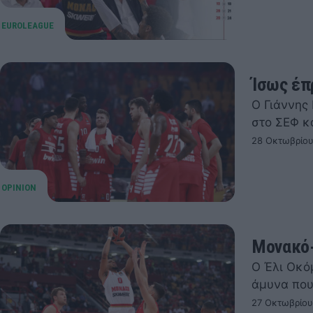
Ίσως έπ
Ο Γιάννης
στο ΣΕΦ κ
28 Οκτωβρίου
Μονακό-
Ο Έλι Οκό
άμυνα που
27 Οκτωβρίου