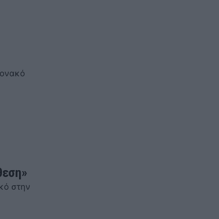
Μονακό
θεση»
κό στην