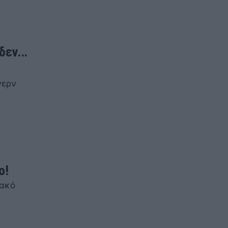
εν...
γερν
ο!
νακό