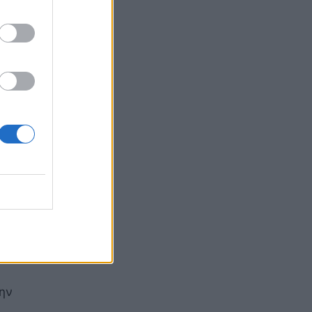
ν μίλησε
την