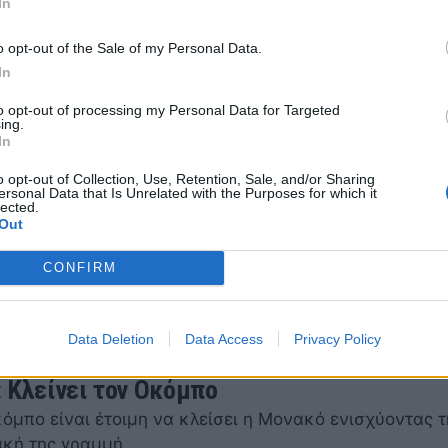
In
o opt-out of the Sale of my Personal Data.
In
to opt-out of processing my Personal Data for Targeted
ing.
In
 «Πήρε τον ρόλο του ηγέτη ο Οκόμπο»
o opt-out of Collection, Use, Retention, Sale, and/or Sharing
αρουσία και τη συνδρομή του Έλι Οκόμπο στη Βιλερμπά
ersonal Data that Is Unrelated with the Purposes for which it
lected.
 της Βιλερμπάν, Τι Τζέι Πάρκερ λίγες ώρες μετά…
Out
22 23:59
CONFIRM
Data Deletion
Data Access
Privacy Policy
 Κλείνει τον Οκόμπο
όμπο είναι έτοιμη να κλείσει η Μονακό ενισχύοντας 
ακή της γραμμή