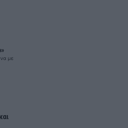
ο»
ωνα με
και