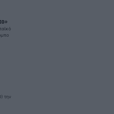
πο»
παϊκό
όμπο
) την