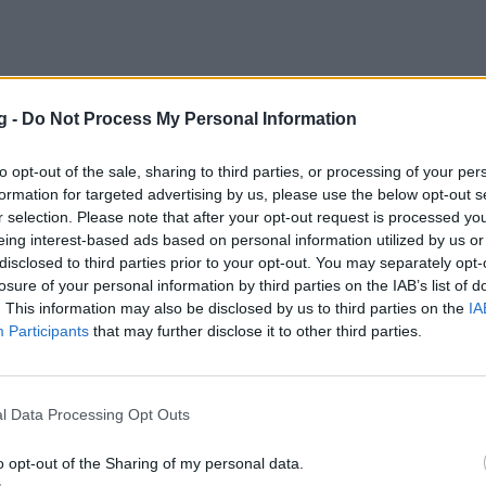
g -
Do Not Process My Personal Information
κός-Μονακό 76-81: Ο Τζέιμς σταμάτησε τ
to opt-out of the sale, sharing to third parties, or processing of your per
λευκο» σερί!
formation for targeted advertising by us, please use the below opt-out s
έιμς οδήγησε τη Μονακό σε νίκη (81-76) επί του Ολυμ
r selection. Please note that after your opt-out request is processed y
eing interest-based ads based on personal information utilized by us or
άζοντας «φρένο» στο «ερυθρόλευκο» αήττητο στην Eur
disclosed to third parties prior to your opt-out. You may separately opt-
 2022 21:29
losure of your personal information by third parties on the IAB’s list of
. This information may also be disclosed by us to third parties on the
IA
Participants
that may further disclose it to other third parties.
 Επίσημο το deal με Οκόμπο
l Data Processing Opt Outs
ης Μονακό είναι με κάθε επισημότητα ο Έλι Οκόμπο
22 16:00
o opt-out of the Sharing of my personal data.