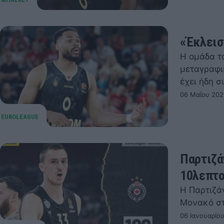
«Έκλεισ
Η ομάδα τ
μεταγραφι
έχει ήδη 
06 Μαΐου 202
Παρτιζά
10λεπτο
Η Παρτιζά
Μονακό στ
06 Ιανουαρίο