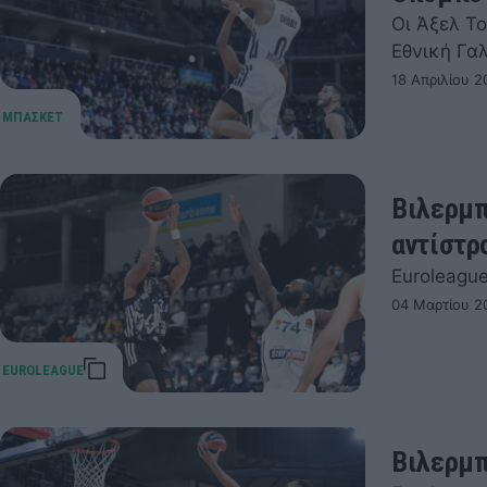
Οι Άξελ Τ
Εθνική Γα
18 Απριλίου 2
Bιλερμπ
αντίστρ
Euroleague
04 Μαρτίου 2
Βιλερμπ