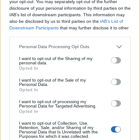
your opt-out. You may separately opt-out of the further
04 Ιανουαρίου 2023 09:16
disclosure of your personal information by third parties on the
IAB’s list of downstream participants. This information may
also be disclosed by us to third parties on the
IAB’s List of
Downstream Participants
that may further disclose it to other
third parties.
Personal Data Processing Opt Outs
I want to opt-out of the Sharing of my
personal data.
Opted In
I want to opt-out of the Sale of my
Personal Data.
Opted In
I want to opt-out of processing my
Personal Data for Targeted Advertising.
Ανάσα 7 βαθμών ο Παναθηναϊκός πριν την
Opted In
ΑΕΚ, φορτσάρει ο Ολυμπιακός – Η
I want to opt-out of Collection, Use,
βαθμολογία της Super League
Retention, Sale, and/or Sharing of my
Personal Data that Is Unrelated with the
Purposes for which it was collected.
Ο Παναθηναϊκός έκανε το καλύτερο ποδαρικό στο