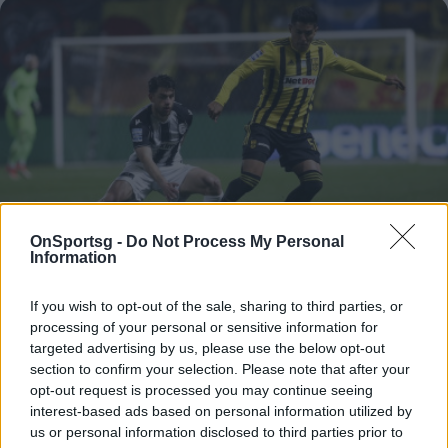
OnSportsg -
Do Not Process My Personal
Information
Super League: ΠΑΟΚ-Άρης το πρώτο μεγάλο
If you wish to opt-out of the sale, sharing to third parties, or
ντέρμπι της χρονιάς - Δράση σε Τρίπολη και
processing of your personal or sensitive information for
targeted advertising by us, please use the below opt-out
Αγρίνιο
section to confirm your selection. Please note that after your
Super League: Το πρώτο μεγάλο ντέρμπι της νέας
opt-out request is processed you may continue seeing
χρονιάς διεξάγεται στη Θεσσαλονίκη. ΠΑΟΚ-Άρης
interest-based ads based on personal information utilized by
στην Τούμπα, στην αυλαία της 16ης αγωνιστικής.
us or personal information disclosed to third parties prior to