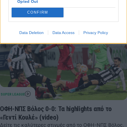
Opted Out
2023, εκμεταλλευόμενος τη γκέλα της ΑΕΚ.
03 Ιανουαρίου 2023 23:35
CONFIRM
Data Deletion
Data Access
Privacy Policy
ΟΦΗ-ΝΠΣ Βόλος 0-0: Τα highlights από το
«Γεντί Κουλέ» (video)
Δείτε τις καλύτερες στιγμές από το ΟΦΗ-ΝΠΣ Βόλος,