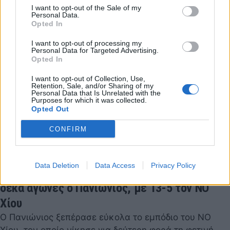
I want to opt-out of the Sale of my
Personal Data.
Opted In
I want to opt-out of processing my
Personal Data for Targeted Advertising.
Opted In
I want to opt-out of Collection, Use,
Retention, Sale, and/or Sharing of my
Personal Data that Is Unrelated with the
Purposes for which it was collected.
Opted Out
CONFIRM
Data Deletion
Data Access
Privacy Policy
Α1 Πόλο Ανδρών: Εύκολα την 9η νίκη του σε
δέκα αγώνες ο Πανιώνιος, με 13-5 τον ΝΟ
Χίου
Ο Πανιώνιος ξεπέρασε εύκολα το εμπόδιο του ΝΟ
Χίου, τον οποίο νίκησε για δεύτερη φορά τη φετινή