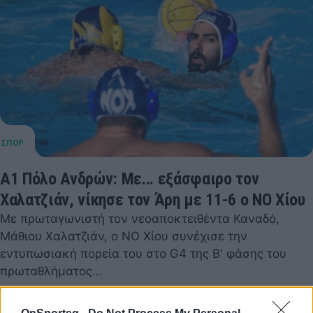
Α1 Πόλο Ανδρών: Με... εξάσφαιρο τον
Χαλατζιάν, νίκησε τον Άρη με 11-6 ο ΝΟ Χίου
Με πρωταγωνιστή τον νεοαποκτειθέντα Καναδό,
Μάθιου Χαλατζιάν, ο ΝΟ Χίου συνέχισε την
εντυπωσιακή πορεία του στο G4 της Β' φάσης του
πρωταθλήματος…
26 Μαρτίου 2022 17:25