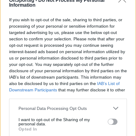
OnSportsg -
Do Not Process My Personal
Information
If you wish to opt-out of the sale, sharing to third parties, or
processing of your personal or sensitive information for
targeted advertising by us, please use the below opt-out
section to confirm your selection. Please note that after your
opt-out request is processed you may continue seeing
interest-based ads based on personal information utilized by
us or personal information disclosed to third parties prior to
your opt-out. You may separately opt-out of the further
disclosure of your personal information by third parties on the
IAB’s list of downstream participants. This information may
also be disclosed by us to third parties on the
IAB’s List of
Downstream Participants
that may further disclose it to other
Α1 Πόλο Ανδρών: Με 5σφαιρο τον Μπέτο ο
third parties.
ΝΟ Χανίων νίκησε 11-10 τον ΝΟ Χίου
Personal Data Processing Opt Outs
Με νίκη ολοκλήρωσε την Α' φάση του πρωταθλήματος
της Α1 Ανδρών, ο ΝΟ Χανίων καθώς επιβλήθηκε εντός
I want to opt-out of the Sharing of my
personal data.
έδρας με 11-10 του ΝΟ…
Opted In
05 Φεβρουαρίου 2022 18:15