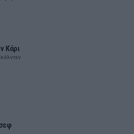
ν Κάρι
Γκόλντεν
άσεφ