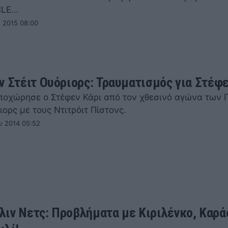
CLE…
υ 2015 08:00
ν Στέιτ Ουόριορς: Τραυματισμός για Στέφε
οχώρησε ο Στέφεν Κάρι από τον χθεσινό αγώνα των 
ιορς με τους Ντιτρόιτ Πίστονς.
υ 2014 05:52
ιν Νετς: Προβλήματα με Κιριλένκο, Καρ