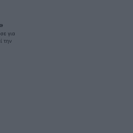
»
σε για
ί την