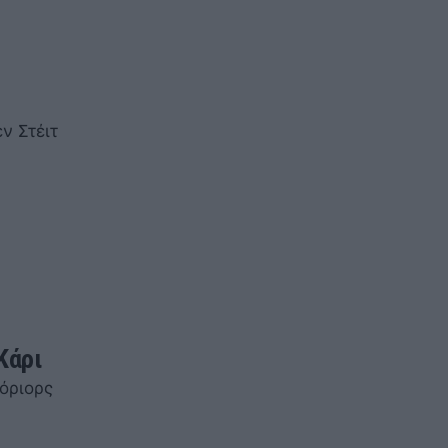
ν Στέιτ
Κάρι
υόριορς