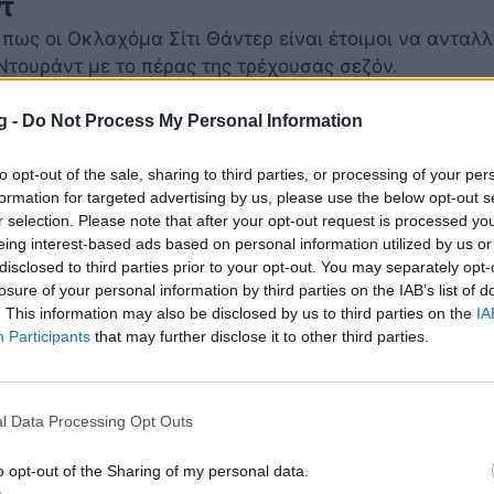
ντ
 πως οι Οκλαχόμα Σίτι Θάντερ είναι έτοιμοι να ανταλ
 Ντουράντ με το πέρας της τρέχουσας σεζόν.
15 04:47
g -
Do Not Process My Personal Information
to opt-out of the sale, sharing to third parties, or processing of your per
formation for targeted advertising by us, please use the below opt-out s
r selection. Please note that after your opt-out request is processed y
eing interest-based ads based on personal information utilized by us or
ν Στέιτ Ουόριορς: Προσπέρασαν Αντετοκο
disclosed to third parties prior to your opt-out. You may separately opt-
κς (videos)
losure of your personal information by third parties on the IAB’s list of
. This information may also be disclosed by us to third parties on the
IA
όντους του Γιάννη Αντετοκούνμπο, οι Μιλγουόκι Μπακ
Participants
that may further disclose it to other third parties.
 102-93 στο «ORACLE Arena» των Γκόλντεν Στέιτ Ουόρ
015 08:07
l Data Processing Opt Outs
o opt-out of the Sharing of my personal data.