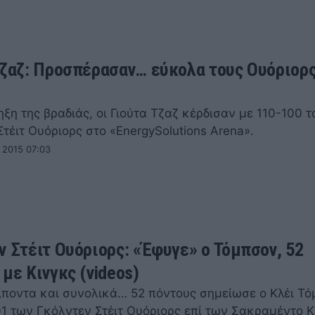
Τζαζ: Προσπέρασαν… εύκολα τους Ουόριορ
ξη της βραδιάς, οι Γιούτα Τζαζ κέρδισαν με 110-100 τ
τέιτ Ουόριορς στο «EnergySolutions Arena».
 2015 07:03
ν Στέιτ Ουόριορς: «Έφυγε» ο Τόμπσον, 52
με Κινγκς (videos)
ίποντα και συνολικά… 52 πόντους σημείωσε ο Κλέι Τ
01 των Γκόλντεν Στέιτ Ουόριορς επί των Σακραμέντο Κ