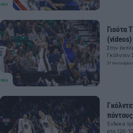
Γιούτα 
(videos)
Στην έκπλη
Γκόλντεν Σ
31 Ιανουαρίου
Γκόλντε
πόντους 
Ένδεκα τρ
στο 126-1