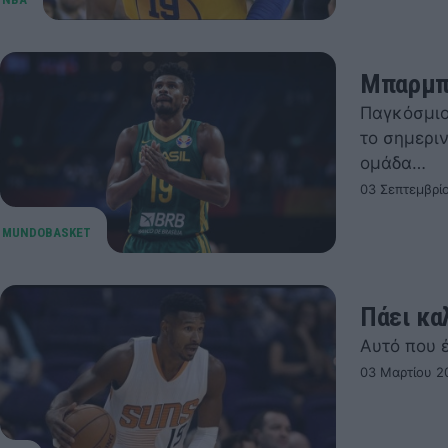
Μπαρμπό
Παγκόσμιο
το σημεριν
ομάδα…
03 Σεπτεμβρίο
Πάει κα
Αυτό που 
03 Μαρτίου 20