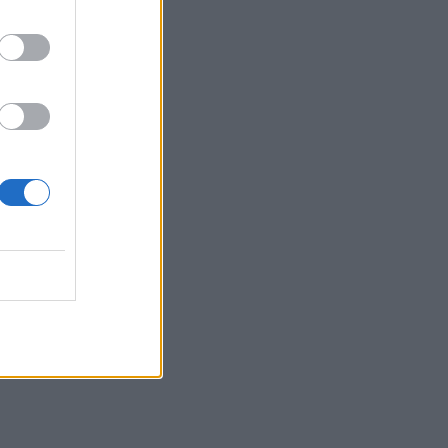
τ
κριν,