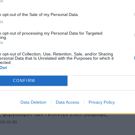
In
κι Μπακς: Εμπειρίες μετρά ο Τζέισον Κιν
o opt-out of the Sale of my Personal Data.
 ήττες στα έξι τελευταία ματς, ο Τζέισον Κιντ είναι
In
μένος από την πορεία των Μιλγουόκι Μπακς.
to opt-out of processing my Personal Data for Targeted
015 03:42
ing.
In
o opt-out of Collection, Use, Retention, Sale, and/or Sharing
ersonal Data that Is Unrelated with the Purposes for which it
lected.
Out
CONFIRM
ν Στέιτ Ουόριορς: Δεν… προλαβαίνει ο
ντ Γκριν
Data Deletion
Data Access
Privacy Policy
ους φετινούς συμπαίκτες του προσπαθεί ο Ντρέιμοντ Γ
 φόργουορντ των Γκόλντεν Στέιτ Ουόριορς.
015 01:30