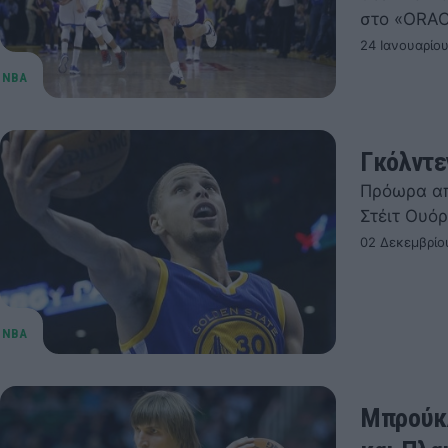
στο «ORA
24 Ιανουαρίο
Γκόλντε
Πρόωρα απ
Στέιτ Ουόρ
02 Δεκεμβρίο
Μπρούκλ