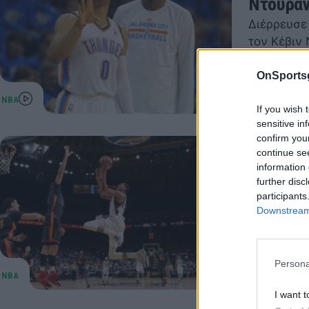
Ντουρά
Διέρρευσε
τον Κέβιν
11 Μαρτίου 20
OnSports
If you wish 
sensitive in
confirm you
continue se
Γκόλντε
information 
και Μπα
further disc
participants
Παρά 16 π
Downstream 
έχασαν με
05 Μαρτίου 2
Persona
I want t