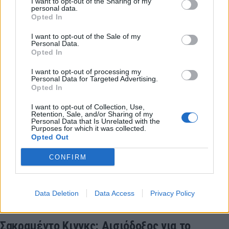
I want to opt-out of the Sharing of my
personal data.
των Ντένβερ Νάγκετς θα επιστρέψει στους Μπόστον
Opted In
Σέλτικς μέσω ανταλλαγής.
14 Ιανουαρίου 2015 02:15
I want to opt-out of the Sale of my
Personal Data.
Opted In
I want to opt-out of processing my
Personal Data for Targeted Advertising.
Opted In
I want to opt-out of Collection, Use,
Retention, Sale, and/or Sharing of my
Personal Data that Is Unrelated with the
Purposes for which it was collected.
Opted Out
CONFIRM
Data Deletion
Data Access
Privacy Policy
Σακραμέντο Κινγκς: Αισιόδοξος για το