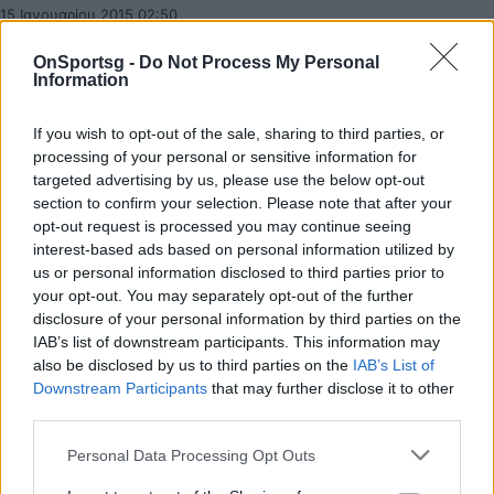
15 Ιανουαρίου 2015 02:50
OnSportsg -
Do Not Process My Personal
Information
If you wish to opt-out of the sale, sharing to third parties, or
processing of your personal or sensitive information for
targeted advertising by us, please use the below opt-out
section to confirm your selection. Please note that after your
opt-out request is processed you may continue seeing
interest-based ads based on personal information utilized by
us or personal information disclosed to third parties prior to
your opt-out. You may separately opt-out of the further
disclosure of your personal information by third parties on the
IAB’s list of downstream participants. This information may
also be disclosed by us to third parties on the
IAB’s List of
Downstream Participants
that may further disclose it to other
third parties.
Ντένβερ Νάγκετς: Κοντά σε συμφωνία με
Σέλτικς για Νέιτ Ρόμπινσον
Personal Data Processing Opt Outs
Μέσα στις επόμενες ημέρες ή ώρες, ο Νέιτ Ρόμπινσον