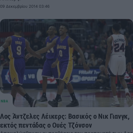
09 Δεκεμβρίου 2014 03:46
Λος Άντζελες Λέικερς: Βασικός ο Νικ Γιανγκ,
εκτός πεντάδας ο Ουές Τζόνσον