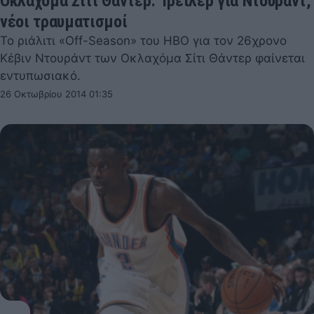
Οκλαχόμα Σίτι Θάντερ: Τρέιλερ για Ντουράντ,
νέοι τραυματισμοί
Το ριάλιτι «Off-Season» του HBO για τον 26χρονο
Κέβιν Ντουράντ των Οκλαχόμα Σίτι Θάντερ φαίνεται
εντυπωσιακό.
26 Οκτωβρίου 2014 01:35