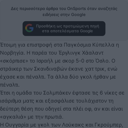
Δες περισσότερα άρθρα του OnSports όταν αναζητάς
ειδήσεις στην Google
Προσθήκη ως προτιμώμενη πηγή
στα αποτελέσματα Google
Έτοιμη για επιστροφή στα Παγκόσμια Κύπελλα η
Νορβηγία. Η παρέα του Έργλινγκ Χάαλαντ
«σκόρπισε» το Ισραήλ με σκορ 5-0 στο Όσλο. Ο
στράικερ των Σκανδιναβών έκανε χατ τρικ, ενώ
έχασε και πέναλτι. Τα άλλα δύο γκολ ήρθαν με
πέναλτι.
Έτσι η ομάδα του Σολμπάκεν έφτασε τις 6 νίκες σε
ισάριθμα ματς και εξασφάλισε τουλάχιστον τη
δεύτερη θέση που οδηγεί στα πλέι οφ, αν και είναι
«αγκαλιά» με την πρωτιά.
Η Ουγγαρία με γκολ των Λούκακς και Γκρούμπερ,