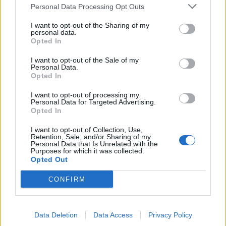
Personal Data Processing Opt Outs
Συνδεθείτε για να σχολιάσετε
I want to opt-out of the Sharing of my
personal data.
Opted In
I want to opt-out of the Sale of my
Personal Data.
LATEST NEWS
Opted In
15:02
ΠΟΔΟΣΦΑΙΡΟ
I want to opt-out of processing my
Personal Data for Targeted Advertising.
«Κλείνει» σε ομάδα 4ης κατηγορίας της Ιταλίας ο
Opted In
Βίκτορ Ιμπάρμπο
I want to opt-out of Collection, Use,
14:45
SUPER LEAGUE
Retention, Sale, and/or Sharing of my
Οι ευχές του ΠΑΟΚ για τη γέννηση της κόρης του
Personal Data that Is Unrelated with the
Purposes for which it was collected.
Γιάννη Κωνσταντέλια
Opted Out
14:18
EUROLEAGUE
CONFIRM
«Έριξε τις απαιτήσεις του για τον Ουόκαπ ο
Ολυμπιακός - Ζητάει 2 εκατομμύρια από τη Ντουμπάι»
13:59
OPINION
Data Deletion
Data Access
Privacy Policy