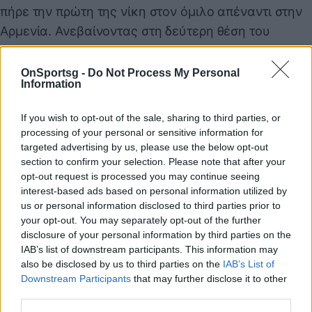
πήρε την πρώτη της νίκη στον όμιλο απέναντι στην
Αρμενία. Ανεβαίνοντας στη δεύτερη θέση του
γκρουπ.
Στη Λετονία υπήρξε έκπληξη, με το τελικό 2-2
OnSportsg -
Do Not Process My Personal
Information
απέναντι στην Ανδόρα. Οι φιλοξενούμενοι πήραν
τον πρώτο τους βαθμό στο γκρουπ.
If you wish to opt-out of the sale, sharing to third parties, or
processing of your personal or sensitive information for
targeted advertising by us, please use the below opt-out
section to confirm your selection. Please note that after your
Παιχνίδι από παντού στη Novibet με το
opt-out request is processed you may continue seeing
νέο Mobile App
interest-based ads based on personal information utilized by
us or personal information disclosed to third parties prior to
your opt-out. You may separately opt-out of the further
disclosure of your personal information by third parties on the
IAB’s list of downstream participants. This information may
also be disclosed by us to third parties on the
IAB’s List of
Downstream Participants
that may further disclose it to other
COMMENTS
third parties.