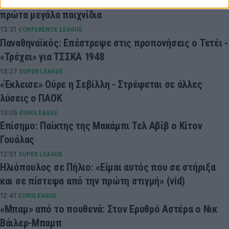
Η ΑΕΚ δεν τα έχει λύσει όλα, αλλά είναι έτοιμη για τα
πρώτα μεγάλα παιχνίδια
13:31
CONFERENCE LEAGUE
Παναθηναϊκός: Επέστρεψε στις προπονήσεις ο Τετέι -
«Τρέχει» για ΤΣΣΚΑ 1948
13:27
SUPER LEAGUE
«Έκλεισε» Ούρε η Σεβίλλη - Στρέφεται σε άλλες
λύσεις ο ΠΑΟΚ
13:05
EUROLEAGUE
Επίσημο: Παίκτης της Μακάμπι Τελ Αβίβ ο Κίτον
Γουάλας
12:51
SUPER LEAGUE
Ηλιόπουλος σε Πήλιο: «Είμαι αυτός που σε στήριξα
και σε πίστεψα από την πρώτη στιγμή» (vid)
12:41
EUROLEAGUE
«Μπαμ» από το πουθενά: Στον Ερυθρό Αστέρα ο Νικ
Βάιλερ-Μπαμπ