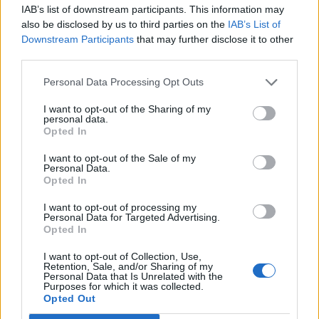
IAB’s list of downstream participants. This information may
also be disclosed by us to third parties on the
IAB’s List of
Downstream Participants
that may further disclose it to other
third parties.
Σάσα Βεζένκοφ
Personal Data Processing Opt Outs
I want to opt-out of the Sharing of my
COMMENTS
personal data.
Opted In
I want to opt-out of the Sale of my
Συνδεθείτε για να σχολιάσετε
Personal Data.
Opted In
I want to opt-out of processing my
Personal Data for Targeted Advertising.
Opted In
LATEST NEWS
I want to opt-out of Collection, Use,
Retention, Sale, and/or Sharing of my
12:41
EUROLEAGUE
Personal Data that Is Unrelated with the
Purposes for which it was collected.
«Μπαμ» από το πουθενά: Στον Ερυθρό Αστέρα ο Νικ
Opted Out
Βάιλερ-Μπαμπ