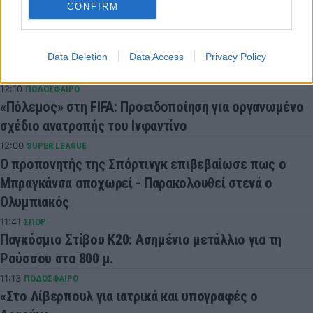
CONFIRM
12:33
SUPER LEAGUE 2
Στην ΑΕΛ ο Άγγελος Τσιγγάρας
12:16
SUPER LEAGUE
Data Deletion
Data Access
Privacy Policy
ΑΕΚ: Ανανέωσε έως το 2030 ο Πήλιος
12:10
ΠΟΔΟΣΦΑΙΡΟ
«Πόλεμος» στη FIFA: Προειδοποίηση για οργανωμένο
σχέδιο ανατροπής του Ινφαντίνο
12:00
SUPER LEAGUE
Ο προπονητής της Σπόρτινγκ επιβεβαίωσε πως ο
Μπραγκάνσα αποχωρεί - Παρακολουθεί στενά ο
Ολυμπιακός
11:41
ΣΠΟΡ
Παγκόσμιο Στίβου Κ20: Ασημένιο μετάλλιο για τη
Ρούσσου στα 800 μ.
11:13
ΠΟΔΟΣΦΑΙΡΟ
«Στο Λίβερπουλ για ιατρικά και υπογραφές ο