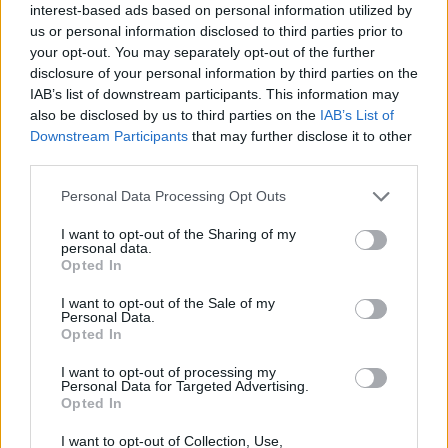
interest-based ads based on personal information utilized by
us or personal information disclosed to third parties prior to
your opt-out. You may separately opt-out of the further
disclosure of your personal information by third parties on the
Τζούντο: Χάλκινο μετάλλιο ο Δημήτρης
IAB’s list of downstream participants. This information may
Γιαννόπουλος στο Παγκόσμιο πρωτάθλημα
also be disclosed by us to third parties on the
IAB’s List of
Downstream Participants
that may further disclose it to other
U18
third parties.
Το τρίτο μετάλλιο σε Παγκόσμιο πρωτάθλημα U18 και
Personal Data Processing Opt Outs
το πρώτο μετά από από το 2015, πανηγύρισε σήμερα
στη Βοσνία/Ερζεγοβίνη, το ελληνικό τζούντο.
I want to opt-out of the Sharing of my
personal data.
25 Αυγούστου 2022 19:53
Opted In
I want to opt-out of the Sale of my
Personal Data.
Opted In
I want to opt-out of processing my
Personal Data for Targeted Advertising.
Opted In
I want to opt-out of Collection, Use,