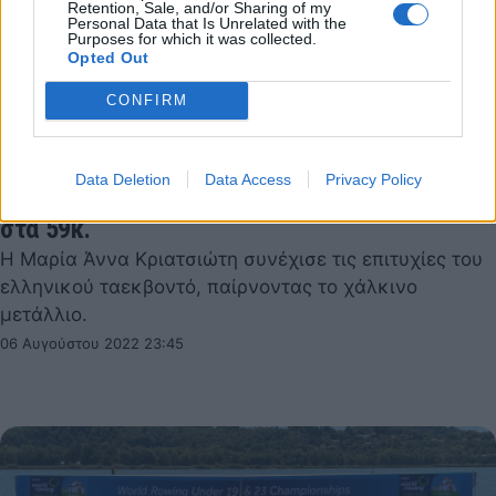
Retention, Sale, and/or Sharing of my
Personal Data that Is Unrelated with the
Purposes for which it was collected.
Opted Out
CONFIRM
Παγκόσμιο Πρωτάθλημα εφήβων/νεανίδων
Data Deletion
Data Access
Privacy Policy
ταεκβοντό: Χάλκινο μετάλλιο η Κριατσιώτη
στα 59κ.
Η Μαρία Άννα Κριατσιώτη συνέχισε τις επιτυχίες του
ελληνικού ταεκβοντό, παίρνοντας το χάλκινο
μετάλλιο.
06 Αυγούστου 2022 23:45