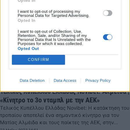
Opted In
I want to opt-out of processing my
Personal Data for Targeted Advertising.
Opted In
I want to opt-out of Collection, Use,
Retention, Sale, and/or Sharing of my
Personal Data that Is Unrelated with the
Purposes for which it was collected.
Opted Out
CONFIRM
Data Deletion
Data Access
Privacy Policy
Τελικός Κυπέλλου Ελλάδας Novibet: Αλμέιδα |
«Κίνητρο το 3ο νταμπλ με την ΑΕΚ»
Τελικός Κυπέλλου Ελλάδας Novibet: Η κατάκτηση του
τροπαίου αποτελεί ένα σημαντικό κίνητρο για τον
Ματίας Αλμέιδα και τους παίκτες της ΑΕΚ, στην…
23 Μαΐου 2023 14:51