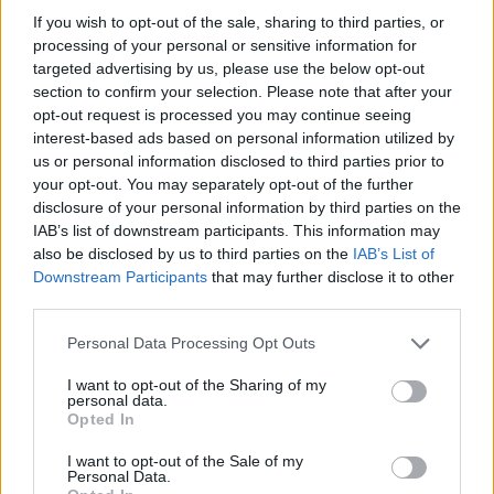
If you wish to opt-out of the sale, sharing to third parties, or
processing of your personal or sensitive information for
targeted advertising by us, please use the below opt-out
section to confirm your selection. Please note that after your
opt-out request is processed you may continue seeing
interest-based ads based on personal information utilized by
us or personal information disclosed to third parties prior to
your opt-out. You may separately opt-out of the further
disclosure of your personal information by third parties on the
IAB’s list of downstream participants. This information may
also be disclosed by us to third parties on the
IAB’s List of
Downstream Participants
that may further disclose it to other
third parties.
ΑΕΚ - ΠΑΟΚ: Ο μεγάλος τελικός του Κυπέλλου
Ελλάδας έρχεται στην COSMOTE TV
Personal Data Processing Opt Outs
Πλούσια κάλυψη της σπουδαίας αναμέτρησης με
I want to opt-out of the Sharing of my
personal data.
αναλυτικό ρεπορτάζ από τον αγωνιστικό χώρο και
Opted In
την εκπομπή «Ώρα Τελικού»
I want to opt-out of the Sale of my
23 Μαΐου 2023 16:50
Personal Data.