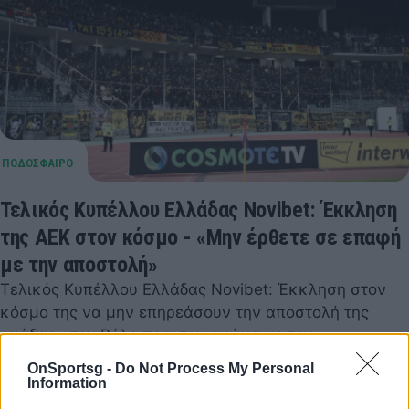
Τελικός Κυπέλλου Ελλάδας Novibet: Έκκληση
της ΑΕΚ στον κόσμο - «Μην έρθετε σε επαφή
με την αποστολή»
Τελικός Κυπέλλου Ελλάδας Novibet: Έκκληση στον
κόσμο της να μην επηρεάσουν την αποστολή της
ομάδας στον Βόλο πριν τον αγώνα με τον…
23 Μαΐου 2023 18:01
OnSportsg -
Do Not Process My Personal
Information