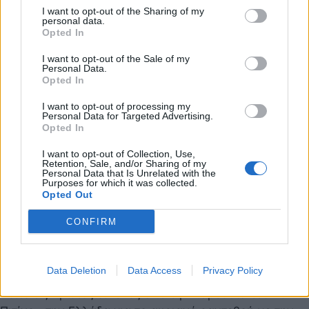
του από τους «πράσινους» όσο και στην ανάληψη…
I want to opt-out of the Sharing of my
09 Νοεμβρίου 2019 19:28
personal data.
Opted In
I want to opt-out of the Sale of my
Personal Data.
Opted In
I want to opt-out of processing my
Personal Data for Targeted Advertising.
Opted In
I want to opt-out of Collection, Use,
Retention, Sale, and/or Sharing of my
Personal Data that Is Unrelated with the
Purposes for which it was collected.
Opted Out
CONFIRM
Οι πρώτες στιγμές του Πιτίνο στην Ελλάδα σε
Data Deletion
Data Access
Privacy Policy
εικόνες (photos)
Δείτε τις πρώτες εικόνες από την παρουσία του Ρικ