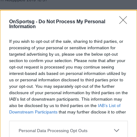
OnSportsg -
Do Not Process My Personal
Information
If you wish to opt-out of the sale, sharing to third parties, or
processing of your personal or sensitive information for
targeted advertising by us, please use the below opt-out
section to confirm your selection. Please note that after your
opt-out request is processed you may continue seeing
interest-based ads based on personal information utilized by
us or personal information disclosed to third parties prior to
your opt-out. You may separately opt-out of the further
disclosure of your personal information by third parties on the
IAB’s list of downstream participants. This information may
Πιτίνο: «Θα πάει πολύ καλά ο Παναθηναϊκός
also be disclosed by us to third parties on the
IAB’s List of
Downstream Participants
that may further disclose it to other
ΟΠΑΠ» (video)
third parties.
Ο Ρικ Πιτίνο μιλώντας στην κάμερα της ΚΑΕ
Παναθηναϊκός ΟΠΑΠ στάθηκε τόσο στην βράβευση
Personal Data Processing Opt Outs