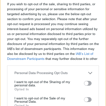
If you wish to opt-out of the sale, sharing to third parties, or
processing of your personal or sensitive information for
targeted advertising by us, please use the below opt-out
section to confirm your selection. Please note that after your
opt-out request is processed you may continue seeing
interest-based ads based on personal information utilized by
us or personal information disclosed to third parties prior to
your opt-out. You may separately opt-out of the further
disclosure of your personal information by third parties on the
IAB’s list of downstream participants. This information may
also be disclosed by us to third parties on the
IAB’s List of
Downstream Participants
that may further disclose it to other
third parties.
Personal Data Processing Opt Outs
Προοδευτική: Τα εισιτήρια διαρκείας για την
I want to opt-out of the Sharing of my
SL2 – «Να ζήσουμε το όνειρο της
personal data.
Opted In
επιστροφής»
Από τη Δευτέρα αρχίζει η προεγγραφή για τα εισιτήρια
I want to opt-out of the Sale of my
Personal Data.
διαρκείας της Προοδευτικής.
Opted In