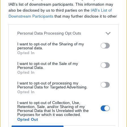
IAB’s list of downstream participants. This information may
also be disclosed by us to third parties on the
IAB’s List of
Downstream Participants
that may further disclose it to other
Έδειξε πόσο το θέλει, αλλά κι ότι μπορεί ο
third parties.
Παναθηναϊκός
Personal Data Processing Opt Outs
Δέκα ματς έμειναν και όλοι στον Παναθηναϊκό
καλούνται να δώσουν ό,τι έχουν και δεν έχουν για
I want to opt-out of the Sharing of my
personal data.
την επιστροφή του συλλόγου στον τίτλο…
Opted In
14 Μαρτίου 2023 23:16
I want to opt-out of the Sale of my
Personal Data.
Opted In
I want to opt-out of processing my
Personal Data for Targeted Advertising.
Opted In
I want to opt-out of Collection, Use,
Retention, Sale, and/or Sharing of my
Personal Data that Is Unrelated with the
Purposes for which it was collected.
Opted Out