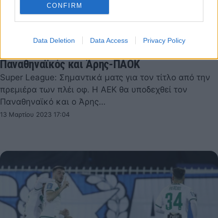
CONFIRM
Data Deletion
Data Access
Privacy Policy
Κλήρωση πλέι οφ: Πρεμιέρα με ΑΕΚ-
Παναθηναϊκός και Άρης-ΠΑΟΚ
Super League: Σημαντικά ματς για τον τίτλο από την
πρεμιέρα των πλέι οφ. Η ΑΕΚ θα υποδεχθεί τον
Παναθηναϊκό και ο Άρης…
13 Μαρτίου 2023 17:04