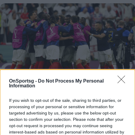
OnSportsg -
Do Not Process My Personal
Information
Κλείδωσε: Αυτή η ομάδα θα πάρει το
If you wish to opt-out of the sale, sharing to third parties, or
Μουντιάλ!
processing of your personal or sensitive information for
Είναι, πέραν πάσης αμφιβολίας, η καλύτερη ομάδα
targeted advertising by us, please use the below opt-out
από αυτές που συνεχίζουν. Αν και έχασε σταδιακά
section to confirm your selection. Please note that after your
πριν από τη διοργάνωση τρεις παίκτες που…
opt-out request is processed you may continue seeing
interest-based ads based on personal information utilized by
11 Δεκεμβρίου 2022 18:00