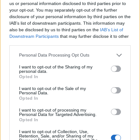
us or personal information disclosed to third parties prior to
your opt-out. You may separately opt-out of the further
disclosure of your personal information by third parties on the
IAB’s list of downstream participants. This information may
also be disclosed by us to third parties on the
IAB’s List of
Downstream Participants
that may further disclose it to other
third parties.
Personal Data Processing Opt Outs
I want to opt-out of the Sharing of my
personal data.
Opted In
I want to opt-out of the Sale of my
Personal Data.
Opted In
Μουντιάλ 2022: Γαλλία-Μαρόκο στα ημιτελικά
I want to opt-out of processing my
- Το πανόραμα της διοργάνωσης
Personal Data for Targeted Advertising.
Opted In
Μαρόκο και Γαλλία είναι οι δυο τελευταίες ομάδες
που πέρασαν στα ημιτελικά και θα αναμετρηθούν
I want to opt-out of Collection, Use,
Retention, Sale, and/or Sharing of my
μεταξύ τους για την πρόκριση στον τελικό…