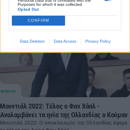
Personal Data that Is Unrelated with the
Purposes for which it was collected.
10 Δεκεμβρίου 2022 23:02
Opted Out
CONFIRM
Data Deletion
Data Access
Privacy Policy
Μουντιάλ 2022: Τέλος ο Φαν Χάαλ -
Αναλαμβάνει τα ηνία της Ολλανδίας ο Κούμαν
Μουντιάλ 2022: Ο αποκλεισμός της Ολλανδίας έφερε